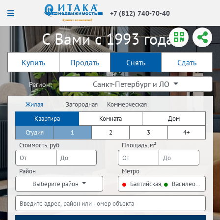
+7 (812) 740-70-40
С Вами с 1993 года!
Купить
Продать
Снять
Сдать
Санкт-Петербург и ЛО
Регион:
Жилая
Загородная
Коммерческая
недвижимость
недвижимость
недвижимость
Квартира
Комната
Дом
Студия
1
2
3
4+
Стоимость, руб
Площадь, м²
Район
Метро
Выберите район
Балтийская,
Василеостровска