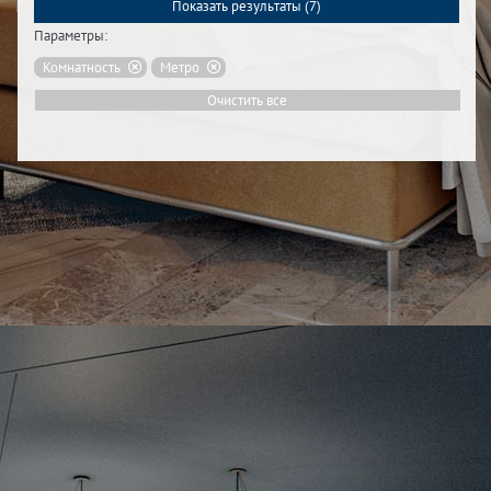
Показать результаты (
7
)
Параметры:
Комнатность
Метро
Очистить все