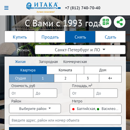
+7 (812) 740-70-40
С Вами с 1993 года!
Купить
Продать
Снять
Сдать
Санкт-Петербург и ЛО
Регион:
Жилая
Загородная
Коммерческая
недвижимость
недвижимость
недвижимость
Квартира
Комната
Дом
Студия
1
2
3
4+
Стоимость, руб
Площадь, м²
Район
Метро
Выберите район
Балтийская,
Василеостровска