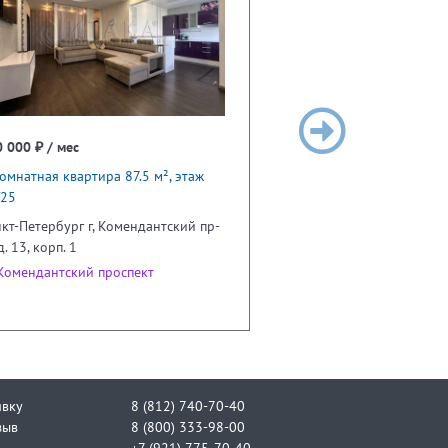
 000 ₽ / мес
омнатная квартира 87.5 м², этаж
/25
кт-Петербург г, Комендантский пр-
 д. 13, корп. 1
омендантский проспект
явку
8 (812) 740-70-40
зыв
8 (800) 333-98-00
+7 (921) 775-70-40