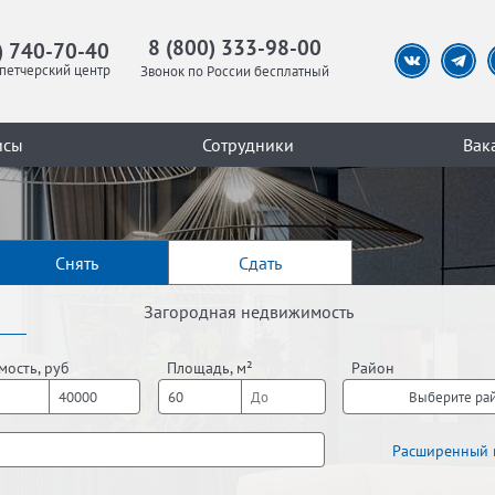
8 (800) 333-98-00
) 740-70-40
петчерский центр
Звонок по России бесплатный
исы
Сотрудники
Вак
Снять
Сдать
Загородная недвижимость
мость, руб
Площадь, м²
Район
Выберите ра
Расширенный 