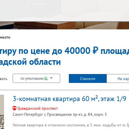
ж
Балкон
мости
тиру по цене до 40000 ₽ площад
Лифт
адской области
вать
Списком
На ка
по умолчанию
3-комнатная квартира 60 м², этаж 1/9
Гражданский проспект
Санкт-Петербург г, Просвещения пр-кт, д. 84, корп. 3
Уютная квартира в отличном состоянии, в 5 мин. ходьбы от м. Г