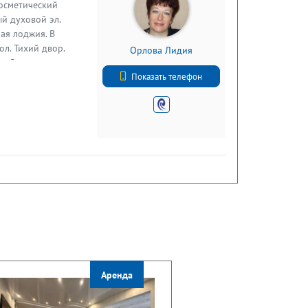
косметический
ый духовой эл.
ая лоджия. В
ол. Тихий двор.
Орлова Лидия
аг Северо-
+7 (812) 740-71-50
ъезд на КАД. ТОЛЬКО
Показать телефон
без вредных
Аренда