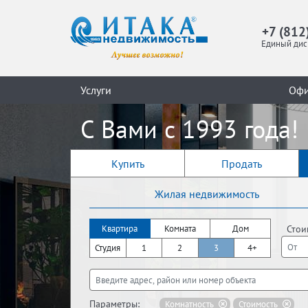
+7 (812
Единый дис
Услуги
Оф
С Вами с 1993 года!
Купить
Продать
Жилая недвижимость
Стои
Квартира
Комната
Дом
Студия
1
2
3
4+
Параметры:
Комнатность
Стоимость