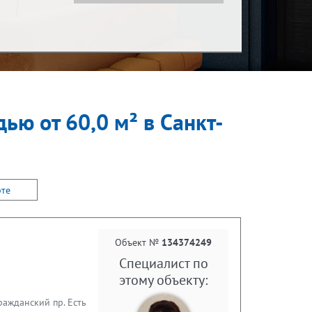
Показать за
С детьми
за месяц
ью от 60,0 м² в Санкт-
С животными
рте
Объект №
134374249
Специалист по
этому объекту:
ражданский пр. Есть