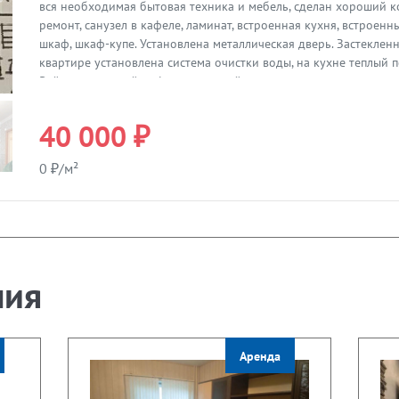
Предыдущая
вся необходимая бытовая техника и мебель, сделан хороший 
ремонт, санузел в кафеле, ламинат, встроенная кухня, встроенн
шкаф, шкаф-купе. Установлена металлическая дверь. Застекленн
квартире установлена система очистки воды, на кухне теплый п
Район с развитой инфраструктурой: магазины, аптеки, универм
Муринский и др. Хорошая транспортная доступность. Рядом в
ДЛЯ СЕМЬИ до 3 чел. (все взрослые), без детей, без животных, 
40 000 ₽
привычек.
0 ₽/м²
ния
Аренда