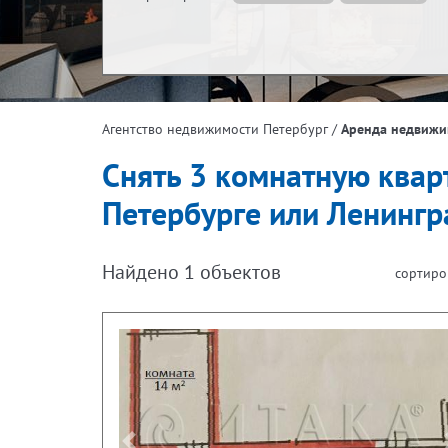
Жилая площадь, м²
Эта
/
Аренда недвижи
Агентство недвижимости Петербург
Площадь кухни, м²
Снять 3 комнатную квар
Петербурге или Ленингр
Найдено
1
объектов
сортиро