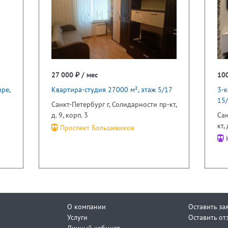
27 000 ₽ / мес
100
ре,
Квартира-студия 27000 м², этаж 5/17
3-к
15
Санкт-Петербург г, Солидарности пр-кт,
д. 9, корп. 3
Сан
кт,
Проспект Большевиков
К
О компании
Оставить за
Услуги
Оставить от
Личный кабинет