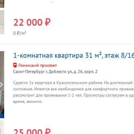
вечернего досуга; • бытовая техника: электроварочная панель,
микроволновая печь, стиральная машина и пылесос. Район с ра
инфраструктурой: в шаговой доступности расположены магази
22 000 ₽
ароматные пекарни. Всё, что нужно для повседневной жизни, н
станции метро "Девяткино»"можно добраться: • пешком - приме
0 ₽/м²
автобусе - всего 12 минут в пути. Квартира отлично подойдёт 
паре, ценящей уют и порядок. Мы ищем ответственных аренда
привычек, которые будут бережно относиться к жилью. Хотите 
1-комнатная квартира 31 м², этаж 8/1
квартиру? Звоните прямо сейчас! С удовольствием отвечу на в
подобрать удобное время для просмотра.
Ленинский проспект
Санкт-Петербург г, Доблести ул, д. 26, корп. 2
Сдается 1к квартира в Красносельском районе. На длительный
Предыдущая
состояние. Имеется все необходимое для комфортного прожив
рассмотрит для проживания 1-2 чел. Просмотры согласуем в уд
время, звоните.
25 000 ₽