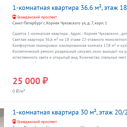
1-комнатная квартира 36.6 м², этаж 1
Гражданский проспект
Санкт-Петербург г, Корнея Чуковского ул, д. 7, корп. 1
Сдается 1‑комнатная квартира . Адрес : Корнея Чуковского , дом
Светлая квартира 36,6 м² на 18 этаже 22-этажного монолитного
Комфортная планировка: изолированная комната 17,8 м² и кухн
Косметический ремонт, раздельный санузел, окно выходит на у
естественного света и открытый вид. Количество спальных мест
пары или небольшой семьи с ребёнком. Квартира полностью гот
вся необходимая мебель, холодильник, стиральная машина, те
подключённый интернет. Коммунальные услуги оплачиваются п
25 000 ₽
счетчикам. Расположение выгодно сочетает доступность и спок
транспортная развязка. До ближайших станций метро Гражданс
0 ₽/м²
Девяткино — примерно 20 минут на транспорте, развита сеть а
маршруток для быстрой поездки по городу. В шаговой доступно
аптеки, детские учреждения и места для прогулок, что делает 
1-комнатная квартира 30 м², этаж 20/
повседневной жизни и семьи. Готовы показать квартиру в удобн
Звоните или пишите прямо сейчас, чтобы договориться о прос
Гражданский проспект
долгосрочную аренду на выгодных условиях.