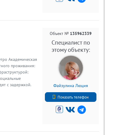
Объект №
135962339
Специалист по
этому объекту:
метро Академическая
тного проживания:
фраструктурой:
 социальные
дят с задержкой.
Файзулина Люция
+7 (812) 740-70-40
Показать телефон