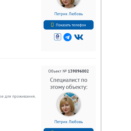
Петрик Любовь
+7 (921) 919-38-99
Показать телефон
Объект №
139896002
Специалист по
этому объекту:
ое для проживания.
Петрик Любовь