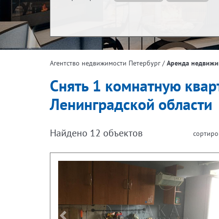
Жилая площадь, м²
Эта
/
Аренда недвижи
Агентство недвижимости Петербург
Площадь кухни, м²
Снять 1 комнатную квар
Ленинградской области
Найдено
12
объектов
сортиро