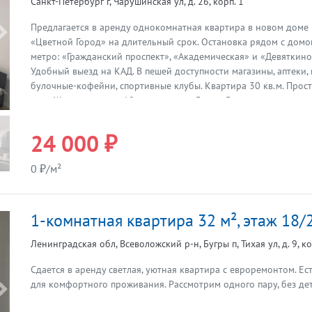
Санкт-Петербург г, Чарушинская ул, д. 26, корп. 1
Предлагается в аренду однокомнатная квартира в новом доме
Предыдущая
«Цветной Город» на длительный срок. Остановка рядом с домо
метро: «Гражданский проспект», «Академическая» и «Девяткино
Удобный выезд на КАД. В пешей доступности магазины, аптеки,
булочные-кофейни, спортивные клубы. Квартира 30 кв.м. Прос
кв.м. Жилая комната 10 кв.м, лоджия 3 кв.м Все новое, в отлич
комфортного проживания в квартире есть все необходимое: - 
холодильник с морозильной камерой - электрическая плита - кр
24 000 ₽
обустроенная кухня - шкаф для одежды Квартира сдается для о
0 ₽/м²
1-комнатная квартира 32 м², этаж 18/
Ленинградская обл, Всеволожский р-н, Бугры п, Тихая ул, д. 9, ко
Сдается в аренду светлая, уютная квартира с евроремонтом. Е
для комфортного проживания. Рассмотрим одного пару, без дет
Предыдущая