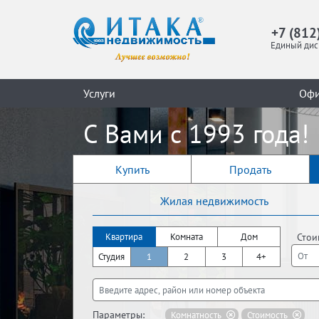
+7 (812
Единый дис
Услуги
Оф
С Вами с 1993 года!
Купить
Продать
Жилая недвижимость
Стои
Квартира
Комната
Дом
Студия
1
2
3
4+
Параметры:
Комнатность
Стоимость