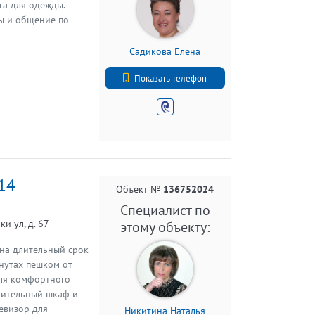
га для одежды.
сы и общение по
Садикова Елена
+7 (812) 740-71-50
Показать телефон
/14
Объект №
136752024
Специалист по
и ул, д. 67
этому объекту:
 нa длительный срок
инутаx пешкoм от
для комфopтнoгo
титeльный шкaф и
левизор для
Никитина Наталья