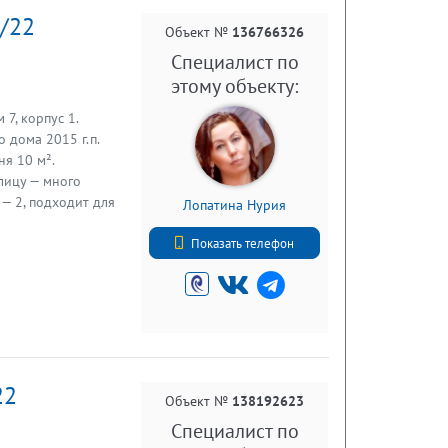
8/22
Объект №
136766326
Специалист по
этому объекту:
 7, корпус 1.
 дома 2015 г.п.
я 10 м².
лицу — много
 — 2, подходит для
Лопатина Нурия
ова к заезду: есть
+7(812)7407040
левизор и
Показать телефон
о квитанциям и
ойствие: удобная
кий проспект и
втобусов и
сти — магазины,
район удобным для
22
ое для вас время.
Объект №
138192623
мотре и оформить
Специалист по