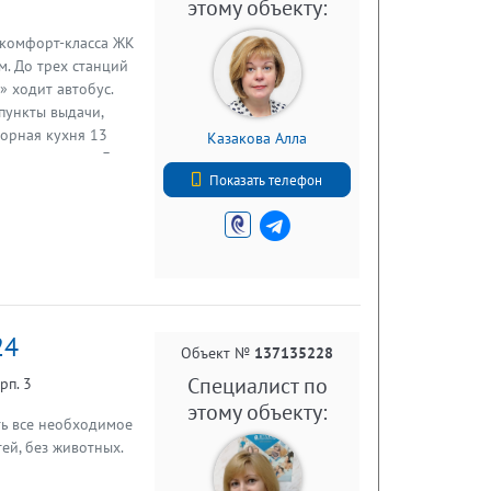
этому объекту:
 комфорт-класса ЖК
м. До трех станций
» ходит автобус.
 пункты выдачи,
торная кухня 13
Казакова Алла
ном состоянии. Для
+7 (921) 930-54-96
стиральная машина -
Показать телефон
овать -
дного, пары.
24
Объект №
137135228
Специалист по
рп. 3
этому объекту:
сть все необходимое
ей, без животных.