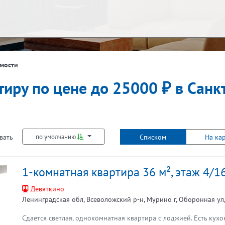
ж
Балкон
мости
тиру по цене до 25000 ₽ в Санк
Лифт
вать
Списком
На ка
по умолчанию
1-комнатная квартира 36 м², этаж 4/1
Девяткино
Ленинградская обл, Всеволожский р-н, Мурино г, Оборонная ул, д
Сдается светлая, однокомнатная квартира с лоджией. Есть кухо