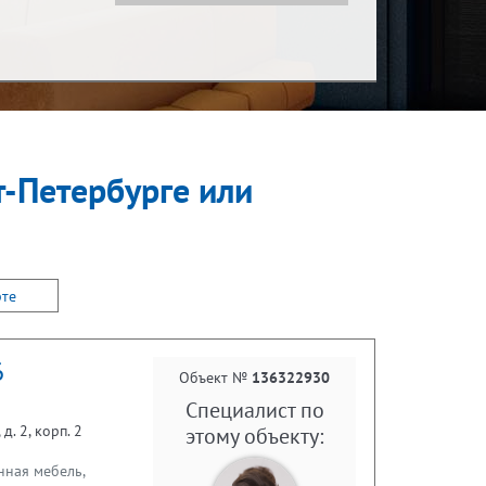
Показать за
С детьми
за месяц
т-Петербурге или
С животными
рте
6
Объект №
136322930
Специалист по
. 2, корп. 2
этому объекту:
нная мебель,