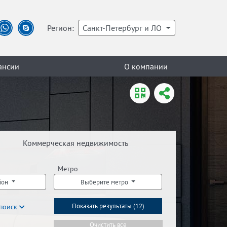
Регион:
Санкт-Петербург и ЛО
ансии
О компании
Коммерческая недвижимость
Метро
йон
Выберите метро
поиск
Показать результаты (
12
)
Очистить все