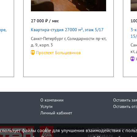
27 000 ₽ / мес
100
ре,
Квартира-студия 27000 м², этаж 5/17
3-к
15
Санкт-Петербург г, Солидарности пр-кт,
д. 9, корп. 3
Сан
кт,
Проспект Большевиков
К
О компании
Оставить за
Услуги
Оставить от
Личный кабинет
e-mail для клиентских о
спользует файлы cookie для улучшения взаимодействия с поль
call@itaka.ru