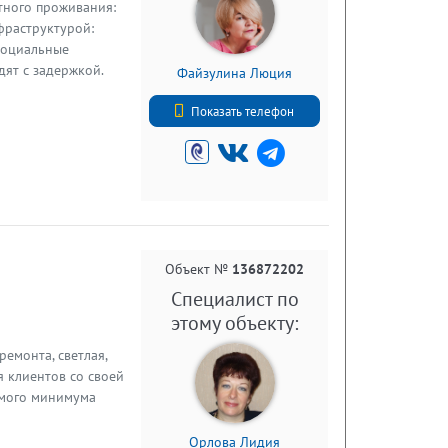
тного проживания:
фраструктурой:
 социальные
дят с задержкой.
Файзулина Люция
+7 (812) 740-70-40
Показать телефон
Объект №
136872202
Специалист по
этому объекту:
емонта, светлая,
я клиентов со своей
имого минимума
Орлова Лидия