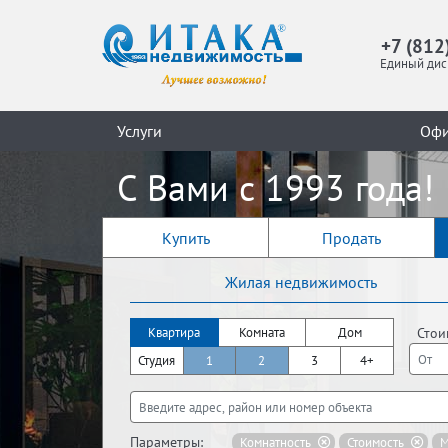
+7 (812
Единый дис
Услуги
Оф
С Вами с 1993 года!
Купить
Продать
Жилая недвижимость
Стои
Квартира
Комната
Дом
Студия
1
2
3
4+
Параметры:
Комнатность
Стоимость
М