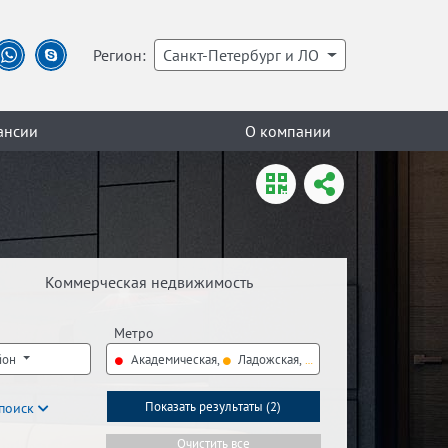
Регион:
Санкт-Петербург и ЛО
ансии
О компании
Коммерческая недвижимость
Метро
йон
Академическая,
Ладожская,
Новочеркасская
поиск
Показать результаты (
2
)
Очистить все