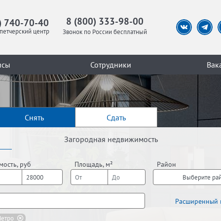
8 (800) 333-98-00
) 740-70-40
петчерский центр
Звонок по России бесплатный
исы
Сотрудники
Вак
Снять
Сдать
Загородная недвижимость
мость, руб
Площадь, м²
Район
Выберите ра
Расширенный 
етро