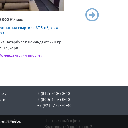
 000 ₽ / мес
омнатная квартира 87.5 м², этаж
/25
кт-Петербург г, Комендантский пр-
 д. 13, корп. 1
омендантский проспект
явку
8 (812) 740-70-40
зыв
8 (800) 333-98-00
+7 (921) 775-70-40
бращений:
Центральный офис:
зователями.
Коломяжский пр. 15 кор. 2