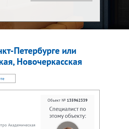
Показать за
С детьми
за месяц
нкт-Петербурге или
С животными
кая, Новочеркасская
рте
Объект №
135962339
Специалист по
этому объекту:
метро Академическая