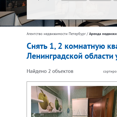
Жилая площадь, м²
Эта
/
Аренда недвижи
Агентство недвижимости Петербург
Площадь кухни, м²
Снять 1, 2 комнатную кв
Ленинградской области 
Найдено
2
объектов
сортиро