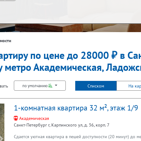
ж
Балкон
мости
артиру по цене до 28000 ₽ в Са
Лифт
у метро Академическая, Ладожс
вать
Списком
На ка
по умолчанию
1-комнатная квартира 32 м², этаж 1/9
Академическая
Санкт-Петербург г, Карпинского ул, д. 36, корп. 7
Сдается уютная квартира в пешей доступности (20 минут) до 