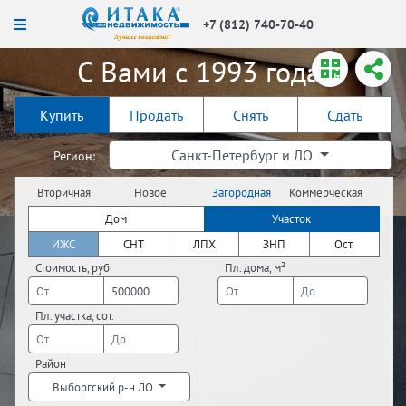
+7 (812) 740-70-40
С Вами с 1993 года!
Купить
Продать
Снять
Сдать
Санкт-Петербург и ЛО
Регион:
Вторичная
Новое
Загородная
Коммерческая
недвижимость
строительство
недвижимость
недвижимость
Дом
Участок
ИЖС
СНТ
ЛПХ
ЗНП
Ост.
Стоимость, руб
Пл. дома, м²
Пл. участка, сот.
Район
Выборгский р-н ЛО