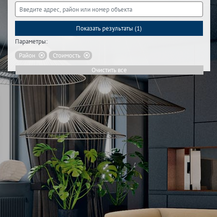
Показать результаты (
1
)
Параметры:
Район
Стоимость
Очистить все