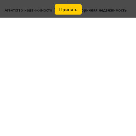
Принять
/
Вторичная недвижимость
Агентство недвижимости Петербург
Купить квартиру в Санкт-
Петербурге или
Ленинградской области у
метро Дунайская
Найдено
4
объектов
сортировать
по умолчанию
Списком
На карте
Актуальные объекты