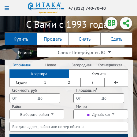
+7 (812) 740-70-40
С Вами с 1993 года!
Купить
Продать
Снять
Сдать
Санкт-Петербург и ЛО
Регион:
Вторичная
Новое
Загородная
Коммерческая
недвижимость
строительство
недвижимость
недвижимость
Квартира
Комната
Студия
1
2
3
4+
Стоимость, руб
Площадь, м²
Район
Метро
Выберите район
Дунайская