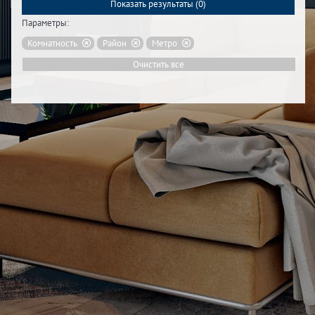
Показать результаты (
0
)
Параметры:
Комнатность
Район
Метро
Очистить все