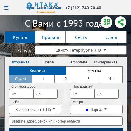
+7 (812) 740-70-40
С Вами с 1993 года!
Купить
Продать
Снять
Сдать
Санкт-Петербург и ЛО
Регион:
Вторичная
Новое
Загородная
Коммерческая
недвижимость
строительство
недвижимость
недвижимость
Квартира
Комната
Студия
1
2
3
4+
Стоимость, руб
Площадь, м²
Район
Метро
Выборгский р-н С-Пб
Парнас