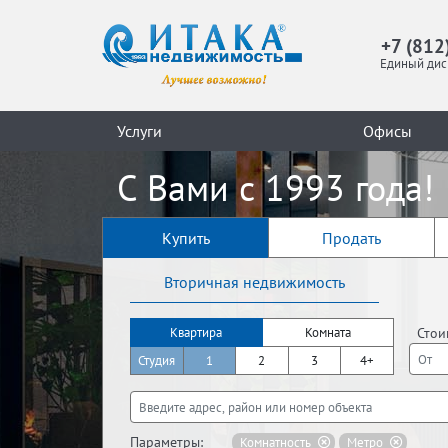
+7 (812
Единый дис
Услуги
Офисы
С Вами с 1993 года!
Купить
Продать
Вторичная недвижимость
Стои
Квартира
Комната
Студия
1
2
3
4+
Параметры:
Комнатность
Метро