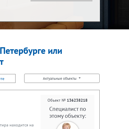
Показать за
Ипотека
за месяц
-Петербурге или
Встречная покупка
т
рте
Актуальные объекты
Объект №
136238218
Специалист по
этому объекту:
тира находится на