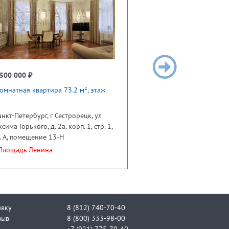
500 000 ₽
омнатная квартира 73.2 м², этаж
анкт-Петербург, г Сестрорецк, ул
сима Горького, д. 2а, корп. 1, стр. 1,
. А, помещение 13-Н
лощадь Ленина
явку
8 (812) 740-70-40
зыв
8 (800) 333-98-00
+7 (921) 775-70-40