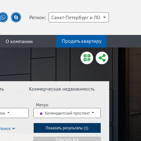
Регион:
Санкт-Петербург и ЛО
Продать квартиру
О компании
ть
Коммерческая недвижимость
Метро
йон
Комендантский проспект
поиск
Показать результаты (
1
)
Очистить все