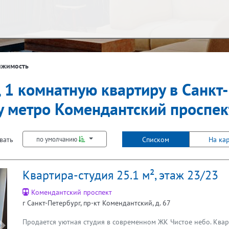
ж
Балкон
ижимость
, 1 комнатную квартиру в Санкт
Не первый
Не последний
Лифт
у метро Комендантский проспек
вать
Списком
На ка
по умолчанию
Квартира-студия 25.1 м², этаж 23/23
Комендантский проспект
г Санкт-Петербург, пр-кт Комендантский, д. 67
Продается уютная студия в современном ЖК Чистое небо. Квар