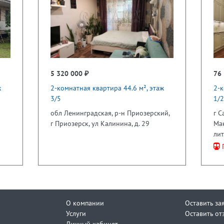
5 320 000 ₽
76 
ж
2-комнатная квартира 44.6 м², этаж
2-к
3/5
1/2
обл Ленинградская, р-н Приозерский,
г С
г Приозерск, ул Калинина, д. 29
Мак
лит
П
О компании
Оставить за
Услуги
Оставить от
Личный кабинет