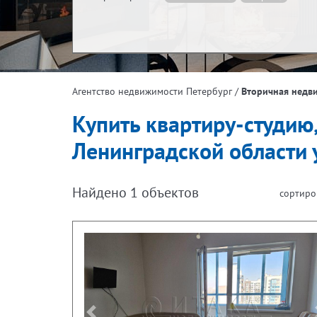
Жилая площадь, м²
Эта
/
Вторичная недв
Агентство недвижимости Петербург
Площадь кухни, м²
Купить квартиру-студию
Ленинградской области 
Найдено
1
объектов
сортиро