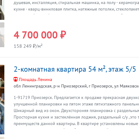
душевая, инсталляция, стиральная машинка, на полу - керамогр
кухне - кварц-виниловая плитка, натяжные потолки, стеклопакет
кирпичный; зимой - тепло, летом - приятная прохлада. Окна кв
двор, где много зелени и детская площадка. Рядом - магазины П
Улыбка Радуги, Почта России, Сбербанк, аптеки, Администрация
4 700 000 ₽
Культуры, городская поликлиника и больница, остановка приго
ст.м. Рыбацкое - г. Шлиссельбург). маршрутка до ст. м Рыбацкое и
158 249 ₽/м²
Ивановская - ж/д ст. Пелла) . Также рядом - излюбленное место 
Экопарк и Набережная на берегу Невы , оснащены спортивным
детскими площадками и зонами отдыха. Квартира продается б
2-комнатная квартира 54 м², этаж 5/5
один взрослый собственник, в собственности более 5 лет. Воз
Продажа.
Площадь Ленина
обл Ленинградская, р-н Приозерский, г Приозерск, ул Маяковско
1-91719 Приозерск. Предлагается к продаже прекрасная двухк
Предыдущая
улучшенной планировки на пятом этаже пятиэтажного панельн
Шикарный вид из окон. Двухстороняя планировка с раздельны
Просторная кухня и застеклённая лоджия, раздельный с/у ,это
преимуществ данной квартиры. В квартире установлены новые 
водонагреватель, который необходим на случай отключения г
площадь 54 кв.м., кухня 9 кв.м., комнаты 17,5 14 кв.м. Локация