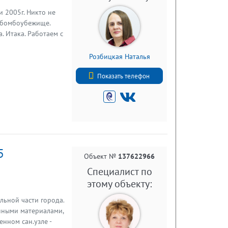
 2005г. Никто не
д бомбоубежище.
. Итака. Работаем с
Розбицкая Наталья
+7 (812) 740-70-40
Показать телефон
5
Объект №
137622966
Специалист по
этому объекту:
альной части города.
нными материалами,
нном сан.узле -