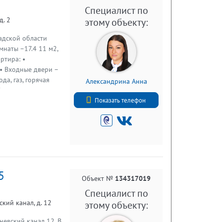
агородной жизни!!!
Специалист по
ия
д. 2
этому объекту:
адской области
мнаты –17.4 11 м2,
артира: •
 • Входные двери –
да, газ, горячая
Александрина Анна
 городе есть вся
+7 (812) 740-70-40
ртивный комплекс
Показать телефон
ки, Баня, сетевые
в 250м - остановка
 Волосово - 2км; Вы
ое для жизни, а до
5км. В
 не прописан!
5
теринским
Объект №
134317019
а
Специалист по
кий канал, д. 12
этому объекту:
невский канал 12. В