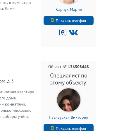
анит; в комнате и
ы. Дом -
Карпук Мария
артиры выходят во
+7 (812) 740-70-40
ятерочка, Магнит,
Показать телефон
 города, Дом
родного автобуса (
 местная ( ж/д ст.
отдыха жителей -
и снарядами.
ез обременений;
можна Прямая
Объект №
136508448
Специалист по
го, д. 3
этому объекту:
омнатная квартира
ого дома.
ми комнатами.
 только несколько
приборы учёта,
Павлауская Виктория
орячей воды. Общая
+7 (812) 740-70-40
: Этот дом
Показать телефон