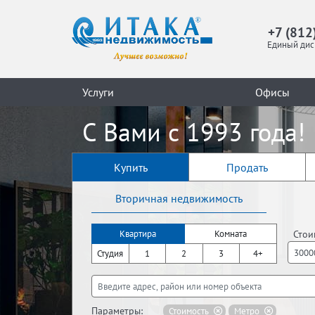
+7 (812
Единый дис
Услуги
Офисы
С Вами с 1993 года!
Купить
Продать
Вторичная недвижимость
Стои
Квартира
Комната
Студия
1
2
3
4+
Параметры:
Стоимость
Метро