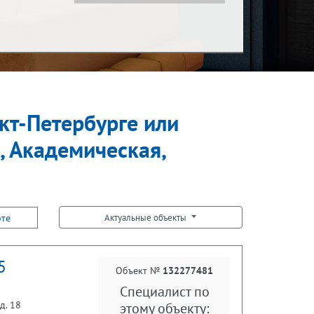
Показать за
Ипотека
за месяц
нкт-Петербурге или
Встречная покупка
, Академическая,
рте
Актуальные объекты
5
Объект №
132277481
Специалист по
д. 18
этому объекту: