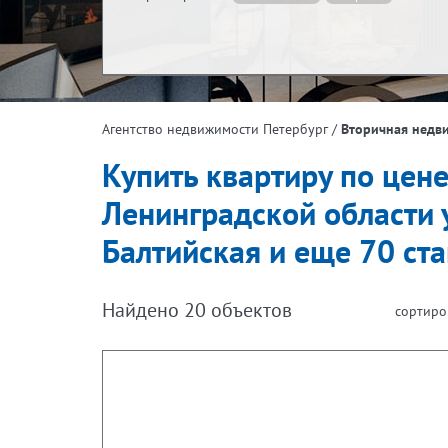
Жилая площадь, м²
Эта
/
Вторичная недв
Агентство недвижимости Петербург
Площадь кухни, м²
Купить квартиру по цене
Ленинградской области 
Балтийская и еще 70 ст
Найдено
20
объектов
сортиро