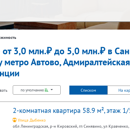
ж
Балкон
ижимость
 от 3,0 млн.₽ до 5,0 млн.₽ в Са
Не первый
Не последний
Лифт
у метро Автово, Адмиралтейская
анции
вать
Списком
На ка
по умолчанию
2-комнатная квартира 58.9 м², этаж 1/
Улица Дыбенко
обл Ленинградская, р-н Кировский, гп Синявино, ул Кравченко, 