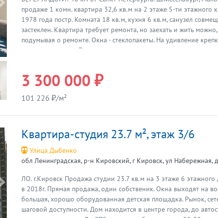
Предыдущая
продаже 1 комн. квартира 32,6 кв.м на 2 этаже 5-ти этажного
1978 года постр. Комната 18 кв.м, кухня 6 кв.м, санузел совме
застеклен. Квартира требует ремонта, но заехать и жить можно
подумывая о ремонте. Окна - стеклопакеты. На удивление креп
деревянные полы. Плюс: в этом доме во всех квартирах прове
горячая вода, что избавило жителей от газовой колонки. Прек
СПб. Комфортабельный автобус 1 раз в полчаса, всегда по рас
3 300 000 ₽
опозданий. Очередей на автобус не бывает никогда. 1 собствен
прописан, Прямая продажа. Подходит под любую форму оплаты
101 226 ₽/м²
на просмотр
Квартира-студия 23.7 м², этаж 3/6
Улица Дыбенко
обл Ленинградская, р-н Кировский, г Кировск, ул Набережная, д
ЛО. г.Кировск Продажа студии 23.7 кв.м на 3 этаже 6 этажного
Предыдущая
в 2018г. Прямая продажа, один собственик. Окна выходят на во
большая, хорошо оборудованная детская площадка. Рынок, сет
шаговой доступности. Дом находится в центре города, до авто