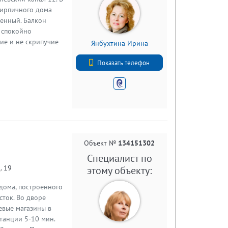
 кирпичного дома
щенный. Балкон
, спокойно
кие и не скрипучие
Янбухтина Ирина
дена центральная
+7 (812) 740-70-40
расное сообщение с
Показать телефон
писанию без
ник, никто не
. Добро пожаловать
Объект №
134151302
Специалист по
. 19
этому объекту:
 дома, построенного
сток. Во дворе
евые магазины в
станции 5-10 мин.