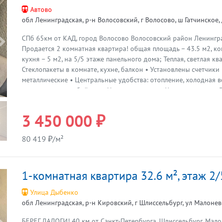
спокойное место как для постоянного проживания, так и для з
Автово
Торг возможен при просмотре и реальных намерениях. Анастас
обл Ленинградская, р-н Волосовский, г Волосово, ш Гатчинское, 
СПб 65км от КАД, город Волосово Волосовский район Ленингр
Предыдущая
Продается 2 комнатная квартира! общая площадь – 43.5 м2, ко
кухня – 5 м2, на 5/5 этаже панельного дома; Теплая, светлая кв
Стеклопакеты в комнате, кухне, балкон • Установлены счетчики
металлические • Центральные удобства: отопление, холодная во
вода-установлен бойлер. • Новая сантехника Чистая парадная В
необходимая для жизни инфраструктура: детсады, школы, спо
Олимп с бассейном, Дом Культуры, почта, Банки, ЦРБ, поликлини
3 450 000 ₽
магазины «Пятерочка», «Магнит», «Верный», Храм; Сообщение: 
автобусов на Санкт-Петербург, Гатчину, Кингисепп. Ж/д станция
80 419 ₽/м²
будете жить в зелёном уютном городке, где есть все необходим
Северной столицы - всего 1 час на автомобиле! До г. Гатчина – 3
собственности у одного собственника! Прямая продажа! Никто
1-комнатная квартира 32.6 м², этаж 2/
Работаем с субсидиями, ипотекой (поможем с одобрением), ма
капиталом. Рассмотрим предложения покупателя. Звоните, Анн
Улица Дыбенко
обл Ленинградская, р-н Кировский, г Шлиссельбург, ул Малоневс
БЕРЕГ ЛАДОГИ! 40 км от Санкт-Петербурга. Шлиссельбург, Мало