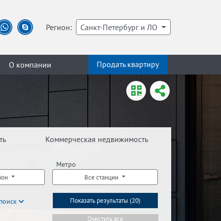
Регион:
Санкт-Петербург и ЛО
Продать квартиру
О компании
ть
Коммерческая недвижимость
Метро
йон
Все станции
поиск
Показать результаты (
20
)
Очистить все