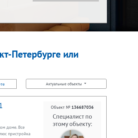
Показать за
Ипотека
за месяц
нкт-Петербурге или
Встречная покупка
рте
Актуальные объекты
1
Объект №
136687036
Специалист по
этому объекту:
ом доме. Все
плюс пристройка