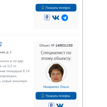
+7 (812) 740-70-40
Показать телефон
2
Объект №
140031250
Специалист по
ая, д. 1
этому объекту:
ьском р-не дер.
 на 1\2 эт.
ьные площадью 8 14
ропроводки,
и, новый линолеум
кой, отопление
Назаренко Ольга
 домом сарай,
+7 (812) 740-70-40
учшит жилищные
Показать телефон
дная река Свирь,
 для отдыха и