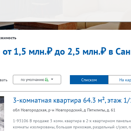
ж
Балкон
ижимость
 от 1,5 млн.₽ до 2,5 млн.₽ в Са
Не первый
Не последний
Лифт
вать
Списком
На ка
по умолчанию
3-комнатная квартира 64.3 м², этаж 1/
обл Новгородская, р-н Новгородский, д Пятилипы, д. 61
1-93106 В продаже 3 комн. квартира в 2-х квартирном панельн
комнаты изолированы, большая прихожая, раздельный с/узел, 