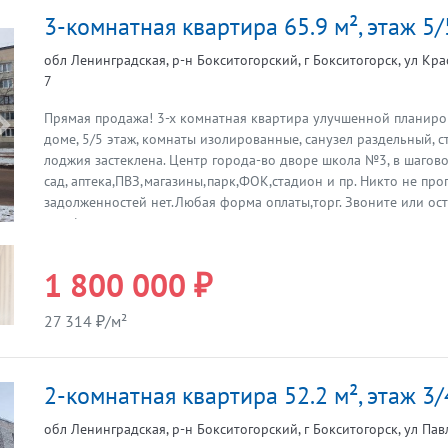
3-комнатная квартира 65.9 м², этаж 5/
обл Ленинградская, р-н Бокситогорский, г Бокситогорск, ул Кра
7
Прямая продажа! 3-х комнатная квартира улучшенной планиро
Предыдущая
доме, 5/5 этаж, комнаты изолированные, санузел раздельный, с
лоджия застеклена. Центр города-во дворе школа №3, в шагово
сад, аптека,ПВЗ,магазины,парк,ФОК,стадион и пр. Никто не про
задолженностей нет.Любая форма оплаты,торг. Звоните или ос
телефона,вам перезвонят.
1 800 000 ₽
27 314 ₽/м²
2-комнатная квартира 52.2 м², этаж 3/
обл Ленинградская, р-н Бокситогорский, г Бокситогорск, ул Павл