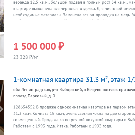
Предыдущая
веранда 12,5 кв.м., большой подвал в полный рост 54 кв.м., ма
квартире выполнена вся черновая отделка. Для чистовой имеют
необходимые материалы. Заменена вся эл. проводка на медь. У
стабилизатор напряжения "Энергия" на 10 кВт. Новая автономн
отопления, новые чугунные батареи (в системе антифриз 115 л
крыша. Новые входные двери. Евро-решетки на всех окнах. Ест
оформить участок до 40 соток для садоводства, огородничеств
1 500 000 ₽
сообщение с СПб, электрички по направлению: станции Рогавка,
Витебского вокзала. Магазины, школа, дет. сад, поликлиника в по
23 328 ₽/м²
Нетыльском (это около 7 км.) Маршрутки до В.Новгорода или в
каждые 3 часа, автобус 2 раза в день. Хороший лес, развита охо
Карьеры торфяные. Озеро Тигода - 3, 3 км. Более подробно по 
1-комнатная квартира 31.3 м², этаж 1/
Просмотры по предварительной договоренности с агентом. Ита
1993 года.
обл Ленинградская, р-н Выборгский, п Вещево поселок при же
проезд Парковый, д. 0
128654552 В продаже однокомнатная квартира на первом эта
Предыдущая
31.3 кв.м. Комната 18 кв.м, очень светлая -окна на две стороны
совмещенный. Продажа со встречной покупкой квартиры в Выбо
Работаем с 1993 года. Итака. Работаем с 1993 года.