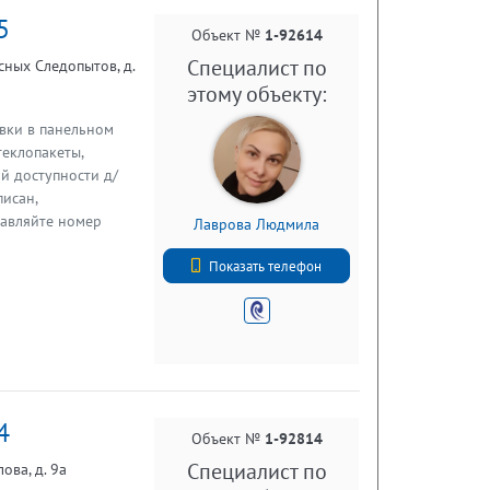
5
Объект №
1-92614
Специалист по
сных Следопытов, д.
этому объекту:
вки в панельном
теклопакеты,
й доступности д/
писан,
тавляйте номер
Лаврова Людмила
+7 (812) 740-70-40
Показать телефон
4
Объект №
1-92814
Специалист по
ова, д. 9а