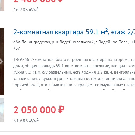
постоянного проживания. Удобное транспортное сообщение, 
46 783 ₽/м²
пути. Итака. Работаем с 1993 года.
2-комнатная квартира 59.1 м², этаж 2/
обл Ленинградская, р-н Лодейнопольский, г Лодейное Поле, ш 
73А
1-89236 2-комнатная благоустроенная квартира на втором эта
Предыдущая
дома, общая площадь 59,1 кв.м, комнаты смежные, площадь комн
кухня 9,2 кв.м, с/у раздельный, есть лоджия 1,2 кв.м, централ
канализация, двухконтурный газовый котел для индивидуально
горячей воды, что значительно сокращает коммунальные плате
требует ремонта. Дом находится на въезде в г.Лодейное Поле,
двор, сосновый лес, рядом остановка автобуса. Итака. Работаем
2 050 000 ₽
34 686 ₽/м²