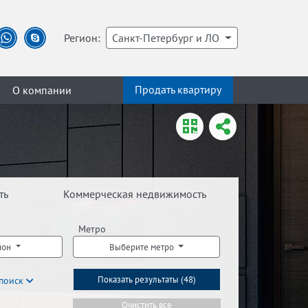
Регион:
Санкт-Петербург и ЛО
Продать квартиру
О компании
ть
Коммерческая недвижимость
Метро
йон
Выберите метро
поиск
Показать результаты (
48
)
Очистить все