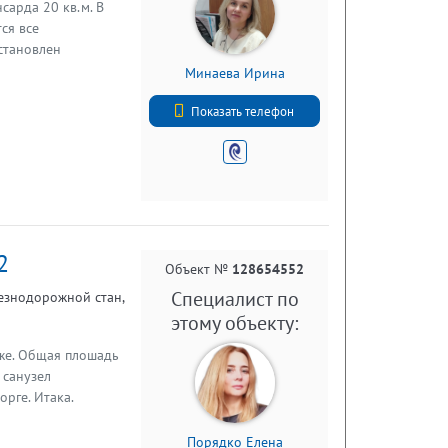
нсарда 20 кв.м. В
ся все
становлен
ая система
Минаева Ирина
итров). Новая
+79819806137
ь возможность
Показать телефон
а. Хорошее
 Кересть с
с. Тесово-
 Тесово-Нетыльское
та. Земля - торф!
телефону. Звоните.
2
ка. Работаем с
Объект №
128654552
Специалист по
лезнодорожной стан,
этому объекту:
же. Общая плошадь
. санузел
рге. Итака.
Порядко Елена