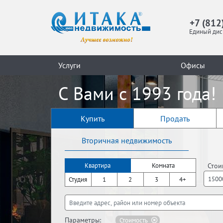
+7 (812
Единый дис
Услуги
Офисы
С Вами с 1993 года!
Купить
Продать
Вторичная недвижимость
Стои
Квартира
Комната
Студия
1
2
3
4+
Параметры:
Стоимость