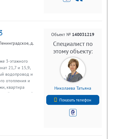
хорошие подъездные
3
Объект №
140031219
Специалист по
Ленинградское, д.
этому объекту:
же 3-этажного
ат 21,7 и 15,9,
ьный водопровод и
го отопления и
жи, квартира
Николаева Татьяна
 тихий ухоженный
+7 (812) 740-70-40
 с 1993 года.
Показать телефон