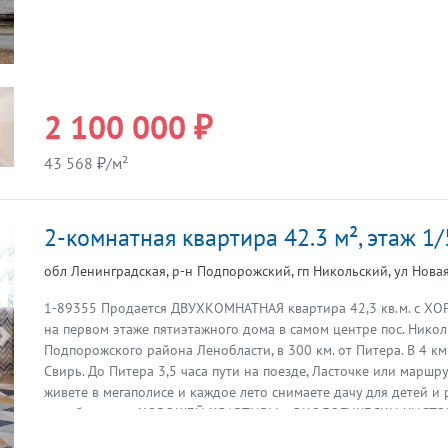
2 100 000 ₽
43 568 ₽/м²
2-комнатная квартира 42.3 м², этаж 1/
обл Ленинградская, р-н Подпорожский, гп Никольский, ул Новая,
1-89355 Продается ДВУХКОМНАТНАЯ квартира 42,3 кв.м. с
на первом этаже пятиэтажного дома в самом центре пос. Нико
Предыдущая
Подпорожского района Ленобласти, в 300 км. от Питера. В 4 км.
Свирь. До Питера 3,5 часа пути на поезде, Ласточке или маршр
живете в мегаполисе и каждое лето снимаете дачу для детей и 
приобретение ХОРОШЕЙ КВАРТИРЫ в ЭКОЛОГИЧЕСКИ ЧИСТОМ 
сможете приезжать круглый год, будет отличной альтернативо