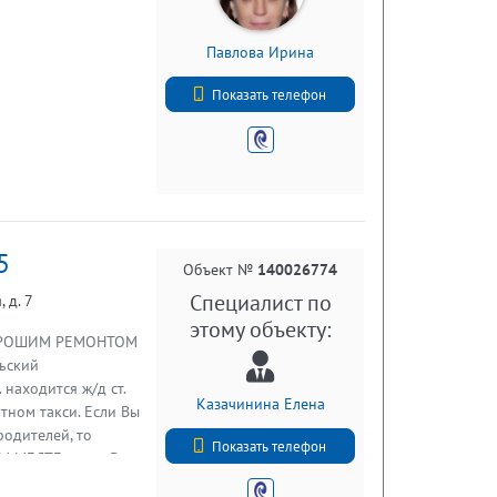
Павлова Ирина
+7 (812) 740-70-40
Показать телефон
5
Объект №
140026774
Специалист по
 д. 7
этому объекту:
 ХОРОШИМ РЕМОНТОМ
льский
 находится ж/д ст.
Казачинина Елена
утном такси. Если Вы
родителей, то
+7 (812) 740-70-40
Показать телефон
МЕСТЕ , куда Вы
й и экономией