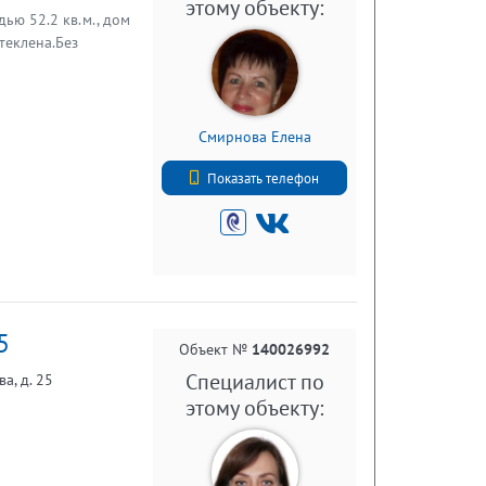
этому объекту:
ью 52.2 кв.м., дом
теклена.Без
Смирнова Елена
+7 (812) 740-70-40
Показать телефон
5
Объект №
140026992
Специалист по
а, д. 25
этому объекту: