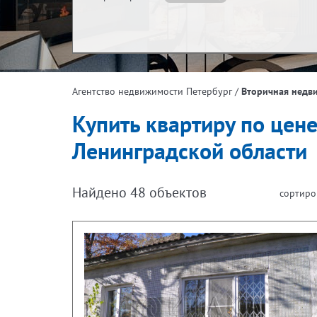
Жилая площадь, м²
Эта
/
Вторичная недв
Агентство недвижимости Петербург
Площадь кухни, м²
Купить квартиру по цене
Ленинградской области
Найдено
48
объектов
сортиро