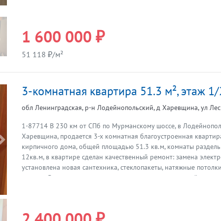
1 600 000 ₽
51 118 ₽/м²
3-комнатная квартира 51.3 м², этаж 1/
обл Ленинградская, р-н Лодейнопольский, д Харевщина, ул Лесн
1-87714 В 230 км от СПб по Мурманскому шоссе, в Лодейнопол
Харевщина, продается 3-х комнатная благоустроенная квартира,
Предыдущая
кирпичного дома, общей площадью 51.3 кв.м, комнаты раздел
12кв.м, в квартире сделан качественный ремонт: замена элект
установлена новая сантехника, стеклопакеты, натяжные потолк
на полу. В квартире остается новая кухня со встроенной техни
электрическое, в одной из комнате камин, кроме этого рядом с
принадлежащий собственнику, поселок газифицируют, что ул
условия. В шаговой доступности от дома лес и красивая судохо
2 400 000 ₽
что привлекает любителей рыбалки, есть пляж. Отличное место