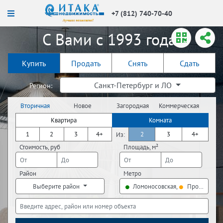
+7 (812) 740-70-40
С Вами с 1993 года!
Купить
Продать
Снять
Сдать
Санкт-Петербург и ЛО
Регион:
Вторичная
Новое
Загородная
Коммерческая
недвижимость
строительство
недвижимость
недвижимость
Квартира
Комната
1
2
3
4+
2
3
4+
Из:
Стоимость, руб
Площадь, м²
Район
Метро
Выберите район
Ломоносовская,
Проспект Б