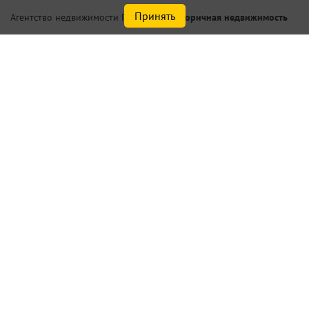
Принять
/
Вторичная недвижимость
Агентство недвижимости Петербург
Купить комнату в 2
комнатной квартире в Санкт-
Петербурге или
Ленинградской области у
метро Ломоносовская,
Проспект Большевиков
Найдено
0
объектов
сортировать
по умолчанию
Списком
На карте