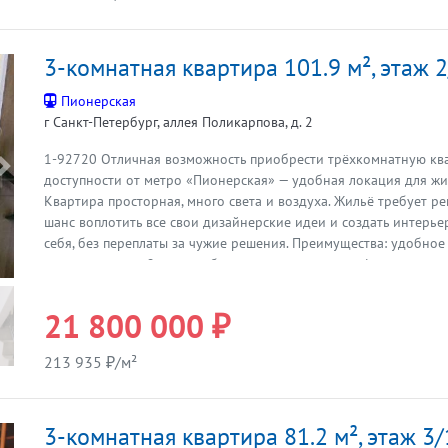
ЧУВСТВУЮТ ВАШ РИТМ ЖИЗНИ Квартира правильно разделена 
детскую зоны: Кухня-гостиная 23,3 м² наполнена светом, а окн
взрослую часть скандинавских садов —ощущение гармонии ме
3-комнатная квартира 101.9 м², этаж 
природой. Ваша мастер-спальня с гардеробной и просторной 
пространство 22,2 м², где вы отдыхаете по-настоящему. Две дет
Пионерская
видом на тихий двор. Рядом — раздельный санузел с возможно
г Санкт-Петербург, аллея Поликарпова, д. 2
полноразмерную ванну, несколько раковин и зону прачечной. 
прихожая 6,9 м² — красивое лицо дома и место для удобного с
1-92720 Отличная возможность приобрести трёхкомнатную кв
Предыдущая
Сделка Прямая продажа с полным сопровождением одного из 
доступности от метро «Пионерская» — удобная локация для жи
агентств Северо-Запада. Покажем квартиру в удобное вам врем
Квартира просторная, много света и воздуха. Жильё требует ре
онлайн-показ. Звоните!
шанс воплотить все свои дизайнерские идеи и создать интерье
себя, без переплаты за чужие решения. Преимущества: удобно
рядом с метро - 2 минуты большая площадь и комфортная пла
основа для индивидуального ремонта один взрослый собстве
на сделку, без сложных альтернатив Квартира идеально подойд
21 800 000 ₽
так и для тех, кто ищет объект с потенциалом роста стоимости.
удовольствием отвечу на вопросы и организую просмотр! Итак
213 935 ₽/м²
года.
3-комнатная квартира 81.2 м², этаж 3