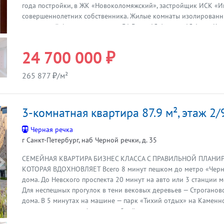
года постройки, в ЖК «Новоколомяжский», застройщик ИСК «Ин
совершеннолетних собственника. Жилые комнаты изолированн
квадратной формы, площадью: 31,3квм, 15,4 квм и 15,1квм. Кух
выходом на балкон дополнительной площади 5,2 квм. Раздельн
с умывальником -1,7 квм, ванная комната с окном, ванной и ду
24 700 000 ₽
квм. Удобно зонирован: туалет ближе к прихожей, кухне и гост
комната рядом со спальней и детской комнатой. Входная групп
265 877 ₽/м²
правильной формы - площадью 9,4 квм и дополнительно межк
площадью 2,8 квм. В квартире выполнен качественный еврорем
Стяжка пола цементная, была полностью заменена собственни
3-комнатная квартира 87.9 м², этаж 2/
отделочных работ. Покрытие пола: в комнатах дубовый паркет
кафельная плитка. Окна - деревянные стеклопакеты, выходят во
Черная речка
домом полная развитая инфраструктура для жизни семьи с дет
г Санкт-Петербург, наб Черной речки, д. 35
транспортное сообщение со всеми районами Санкт-Петербург
области. Звоните! Отвечу на все интересующиеся Вас вопросы!
СЕМЕЙНАЯ КВАРТИРА БИЗНЕС КЛАССА С ПРАВИЛЬНОЙ ПЛАНИ
просмотр, покажем в удобное для Вас время.
Предыдущая
КОТОРАЯ ВДОХНОВЛЯЕТ Всего 8 минут пешком до метро «Черна
дома. До Невского проспекта 20 минут на авто или 3 станции м
Для неспешных прогулок в тени вековых деревьев — Строганов
дома. В 5 минутах на машине — парк «Тихий отдых» на Каменно
время замедляется. Фитнес-клубы, йога-центр и танцевальная с
пешком, а утренние пробежки вдоль набережной Черной речки