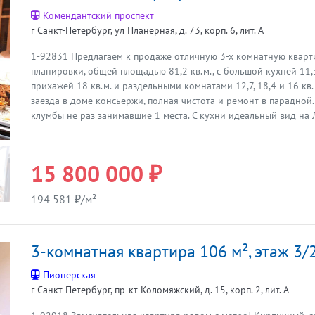
Комендантский проспект
г Санкт-Петербург, ул Планерная, д. 73, корп. 6, лит. А
1-92831 Предлагаем к продаже отличную 3-х комнатную кварт
Предыдущая
планировки, общей площадью 81,2 кв.м., с большой кухней 11,
прихажей 18 кв.м. и раздельными комнатами 12,7, 18,4 и 16 кв.
заезда в доме консьержи, полная чистота и ремонт в парадной.
клумбы не раз занимавшие 1 места. С кухни идеальный вид на 
Камеры по периметру и на этаже нашего дома. Выезд со двора 
(Шуваловский) поверьте это весомый фактор для автомобилиста
школы нового поколения, детские сады и даже Политехнически
15 800 000 ₽
возможные ПВЗ, в пешой доступности ТРК ЛЕО МОЛЛ. Этот дво
Юнтоловским заповедником. Опять же на выходе из двора Вы з
194 581 ₽/м²
Юнтоловский заказник с его эко-тропами и лесными дорожками
соседство с Лахтинским разливом дает доступ к воде летом, а 
лыжные прогулки по заповеднику зимой, когда все реки замерзн
3-комнатная квартира 106 м², этаж 3/
увидеть чем 100 раз услышать и тем более жить. До 2030 буде
станция метро Шуваловский проспект - 10 минут пешком через
Пионерская
вуаля. Звоните, записывайтесь на просмотры! Итака. Работаем с
г Санкт-Петербург, пр-кт Коломяжский, д. 15, корп. 2, лит. А