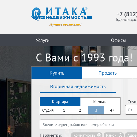
+7 (812
Единый дис
Услуги
Офисы
С Вами с 1993 года!
Купить
Продать
Вторичная недвижимость
Стои
Квартира
Комната
Студия
1
2
3
4+
Параметры:
Комнатность
Район
Адре