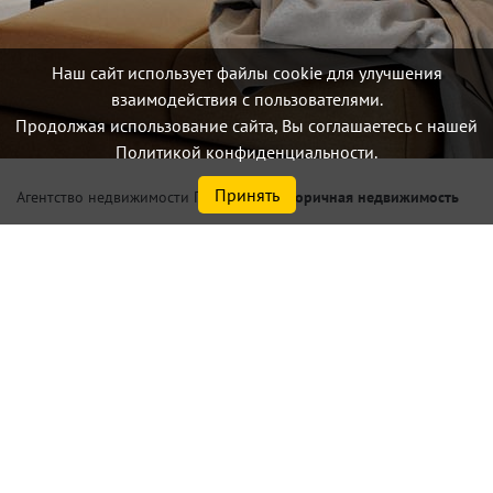
Наш сайт использует файлы cookie для улучшения
взаимодействия с пользователями.
Продолжая использование сайта, Вы соглашаетесь с нашей
Политикой конфиденциальности.
Принять
/
Вторичная недвижимость
Агентство недвижимости Петербург
Купить 2 комнатную
квартиру по цене от 6,0 млн.
₽ до 8,0 млн.₽ в Санкт-
Петербурге или
Ленинградской области
Найдено
12
объектов