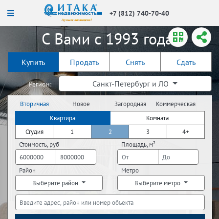
+7 (812) 740-70-40
С Вами с 1993 года!
Купить
Продать
Снять
Сдать
Санкт-Петербург и ЛО
Регион:
Вторичная
Новое
Загородная
Коммерческая
недвижимость
строительство
недвижимость
недвижимость
Квартира
Комната
Студия
1
2
3
4+
Стоимость, руб
Площадь, м²
Район
Метро
Выберите район
Выберите метро