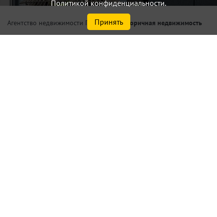
Политикой конфиденциальности.
Принять
/
Вторичная недвижимость
Агентство недвижимости Петербург
Купить 1 комнатную
квартиру в Санкт-Петербурге
или Ленинградской области у
метро Улица Дыбенко
Найдено
4
объектов
сортировать
по умолчанию
Списком
На карте
Актуальные объекты