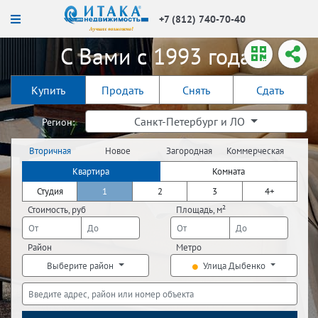
+7 (812) 740-70-40
С Вами с 1993 года!
Купить
Продать
Снять
Сдать
Санкт-Петербург и ЛО
Регион:
Вторичная
Новое
Загородная
Коммерческая
недвижимость
строительство
недвижимость
недвижимость
Квартира
Комната
Студия
1
2
3
4+
Стоимость, руб
Площадь, м²
Район
Метро
Выберите район
Улица Дыбенко