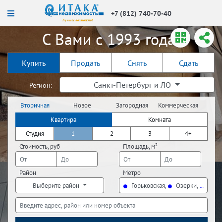
+7 (812) 740-70-40
С Вами с 1993 года!
Купить
Продать
Снять
Сдать
Санкт-Петербург и ЛО
Регион:
Вторичная
Новое
Загородная
Коммерческая
недвижимость
строительство
недвижимость
недвижимость
Квартира
Комната
Студия
1
2
3
4+
Стоимость, руб
Площадь, м²
Район
Метро
Выберите район
Горьковская,
Озерки,
Петр