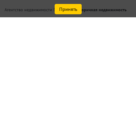
Принять
/
Вторичная недвижимость
Агентство недвижимости Петербург
Купить 1 комнатную
квартиру в Санкт-Петербурге
или Ленинградской области у
метро Горьковская, Озерки,
Петроградская, Пионерская и
еще 2 станции
Найдено
1
объектов
сортировать
по умолчанию
Списком
На карте