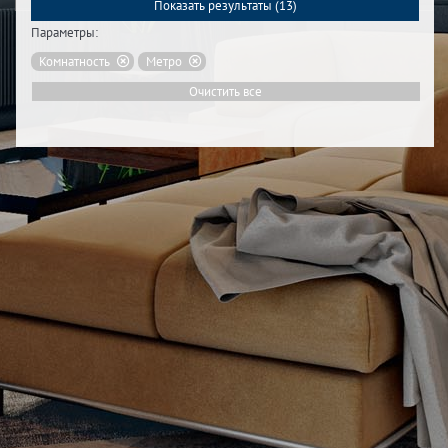
Показать результаты (
13
)
Параметры:
Комнатность
Метро
Очистить все