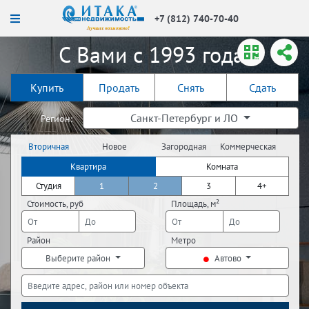
+7 (812) 740-70-40
С Вами с 1993 года!
Купить
Продать
Снять
Сдать
Санкт-Петербург и ЛО
Регион:
Вторичная
Новое
Загородная
Коммерческая
недвижимость
строительство
недвижимость
недвижимость
Квартира
Комната
Студия
1
2
3
4+
Стоимость, руб
Площадь, м²
Район
Метро
Выберите район
Автово