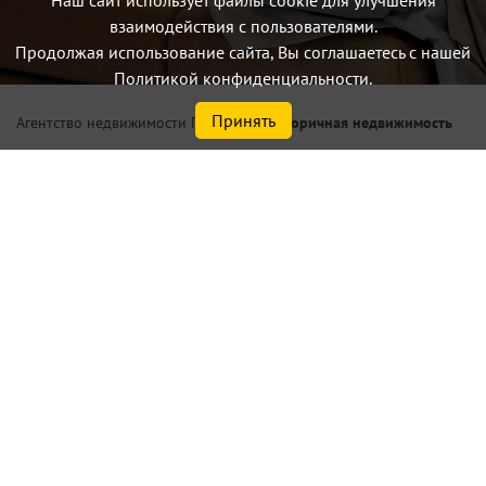
Наш сайт использует файлы cookie для улучшения
взаимодействия с пользователями.
Продолжая использование сайта, Вы соглашаетесь с нашей
Политикой конфиденциальности.
Принять
/
Вторичная недвижимость
Агентство недвижимости Петербург
Купить 1, 2 комнатную
квартиру в Санкт-Петербурге
или Ленинградской области у
метро Автово
Найдено
13
объектов
сортировать
по умолчанию
Списком
На карте