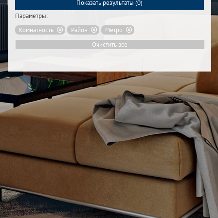
Показать результаты (
0
)
Параметры:
Комнатность
Район
Метро
Очистить все