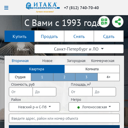
+7 (812) 740-70-40
С Вами с 1993 года!
Купить
Продать
Снять
Сдать
Санкт-Петербург и ЛО
Регион:
Вторичная
Новое
Загородная
Коммерческая
недвижимость
строительство
недвижимость
недвижимость
Квартира
Комната
Студия
1
2
3
4+
Стоимость, руб
Площадь, м²
Район
Метро
Невский р-н С-Пб
Ломоносовская