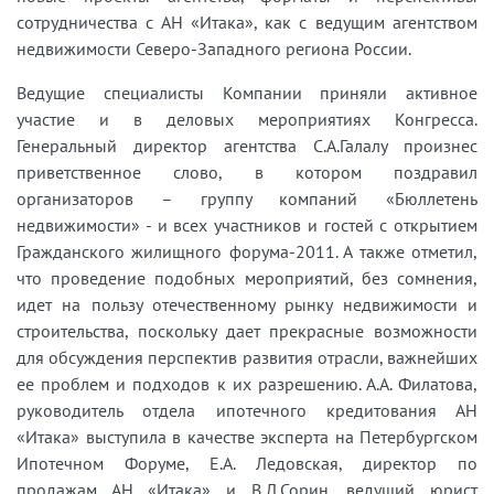
сотрудничества с АН «Итака», как с ведущим агентством
недвижимости Северо-Западного региона России.
Ведущие специалисты Компании приняли активное
участие и в деловых мероприятиях Конгресса.
Генеральный директор агентства С.А.Галалу произнес
приветственное слово, в котором поздравил
организаторов – группу компаний «Бюллетень
недвижимости» - и всех участников и гостей с открытием
Гражданского жилищного форума-2011. А также отметил,
что проведение подобных мероприятий, без сомнения,
идет на пользу отечественному рынку недвижимости и
строительства, поскольку дает прекрасные возможности
для обсуждения перспектив развития отрасли, важнейших
ее проблем и подходов к их разрешению. А.А. Филатова,
руководитель отдела ипотечного кредитования АН
«Итака» выступила в качестве эксперта на Петербургском
Ипотечном Форуме, Е.А. Ледовская, директор по
продажам АН «Итака» и В.Л.Сорин, ведущий юрист