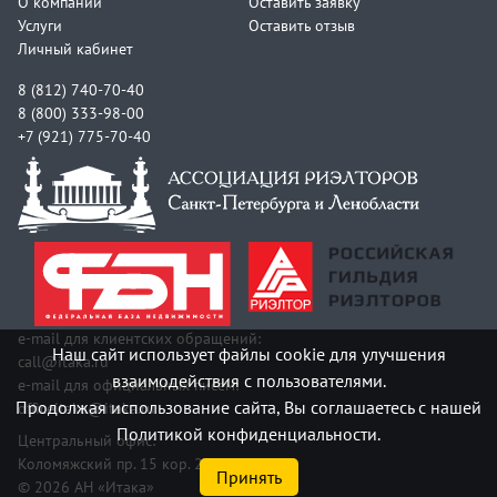
О компании
Оставить заявку
Услуги
Оставить отзыв
Личный кабинет
8 (812) 740-70-40
8 (800) 333-98-00
+7 (921) 775-70-40
e-mail для клиентских обращений:
Наш сайт использует файлы cookie для улучшения
call@itaka.ru
взаимодействия с пользователями.
e-mail для официальных писем:
Продолжая использование сайта, Вы соглашаетесь с нашей
officeitaka@itaka.ru
Политикой конфиденциальности.
Центральный офис:
Коломяжский пр. 15 кор. 2
Принять
© 2026 АН «Итака»