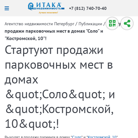
+7 (812) 740-70-40
/
/
Стартуют
Агентство недвижимости Петербург
Публикации
продажи парковочных мест в домах "Соло" и
"Костромской, 10"!
Стартуют продажи
парковочных мест в
домах
&quot;Соло&quot; и
&quot;Костромской,
10&quot;!
Выходят в продажу паркинги в домах "
Соло
" и "
Костромской, 10
".