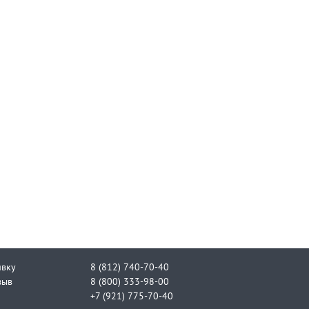
явку
8 (812) 740-70-40
зыв
8 (800) 333-98-00
+7 (921) 775-70-40