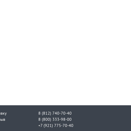
явку
8 (812) 740-70-40
зыв
8 (800) 333-98-00
+7 (921) 775-70-40