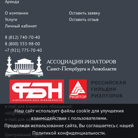
Аренда
О компании
Оставить заявку
Услуги
Оставить отзыв
Личный кабинет
8 (812) 740-70-40
8 (800) 333-98-00
+7 (921) 775-70-40
e-mail для клиентских обращений:
Наш сайт использует файлы cookie для улучшения
call@itaka.ru
взаимодействия с пользователями.
e-mail для официальных писем:
Продолжая использование сайта, Вы соглашаетесь с нашей
officeitaka@itaka.ru
Политикой конфиденциальности.
Центральный офис: