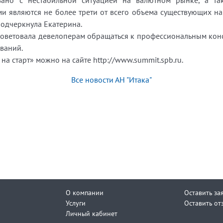
язано с нестабильной ситуацией на валютном рынке, а та
и являются не более трети от всего объема существующих на
подчеркнула Екатерина.
советовала девелоперам обращаться к профессиональным кон
ваний.
а старт» можно на сайте http://www.summit.spb.ru.
Все новости АН "Итака"
О компании
Оставить за
Услуги
Оставить от
Личный кабинет