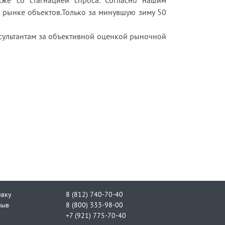
кже со стагнацией спроса. Согласно нашим
 рынке объектов.Только за минувшую зиму 50
сультантам за объективной оценкой рыночной
явку
8 (812) 740-70-40
зыв
8 (800) 333-98-00
+7 (921) 775-70-40