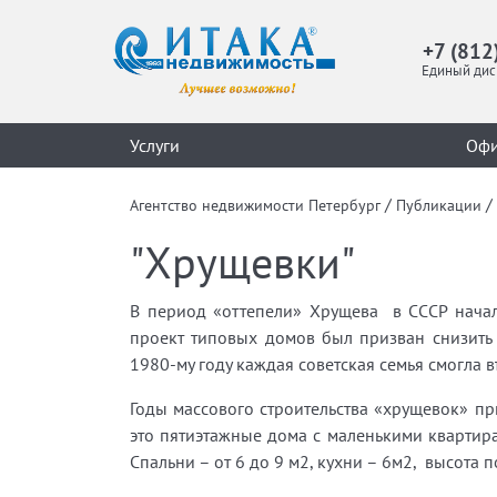
+7 (812
Единый дис
Услуги
Оф
/
/
Агентство недвижимости Петербург
Публикации
"Хрущевки"
В период «оттепели» Хрущева в СССР начал
проект типовых домов был призван снизить 
1980-му году каждая советская семья смогла в
Годы массового строительства «хрущевок» пр
это пятиэтажные дома с маленькими квартир
Спальни – от 6 до 9 м2, кухни – 6м2, высота по