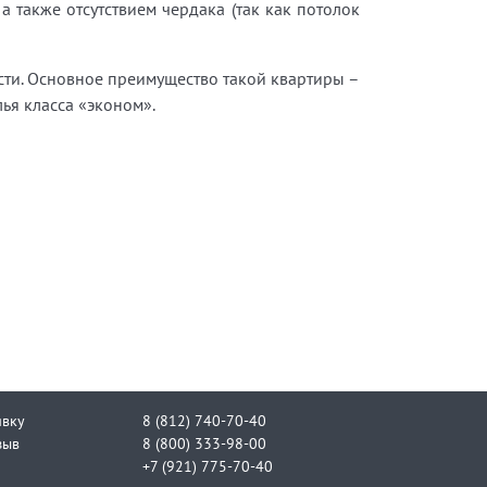
а также отсутствием чердака (так как потолок
сти. Основное преимущество такой квартиры –
ья класса «эконом».
явку
8 (812) 740-70-40
зыв
8 (800) 333-98-00
+7 (921) 775-70-40