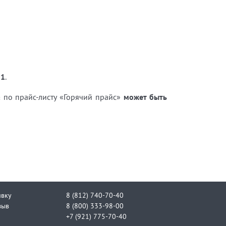
 1
.
а
по прайс-листу «Горячий прайс»
может быть
явку
8 (812) 740-70-40
зыв
8 (800) 333-98-00
+7 (921) 775-70-40