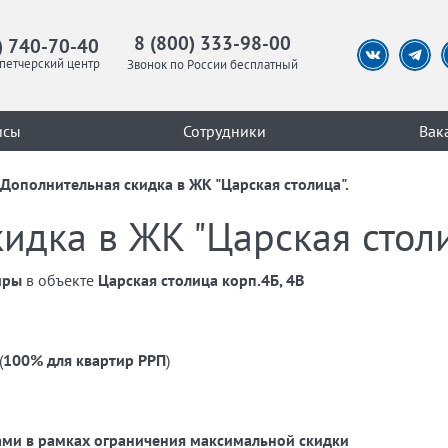
8 (800) 333-98-00
) 740-70-40
петчерский центр
Звонок по России бесплатный
исы
Сотрудники
Вак
Дополнительная скидка в ЖК "Царская столица".
идка в ЖК "Царская столи
иры
в объекте
Царская столица корп.4Б, 4В
(
100%
для квартир РРП
)
ками в рамках ограничения максимальной скидки