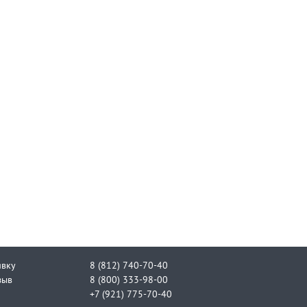
явку
8 (812) 740-70-40
зыв
8 (800) 333-98-00
+7 (921) 775-70-40