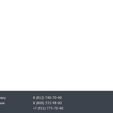
явку
8 (812) 740-70-40
зыв
8 (800) 333-98-00
+7 (921) 775-70-40