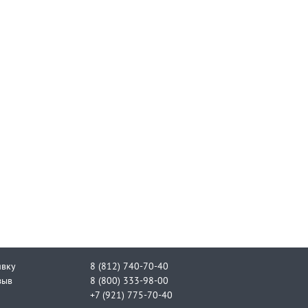
явку
8 (812) 740-70-40
зыв
8 (800) 333-98-00
+7 (921) 775-70-40