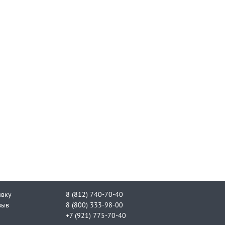
явку
8 (812) 740-70-40
зыв
8 (800) 333-98-00
+7 (921) 775-70-40