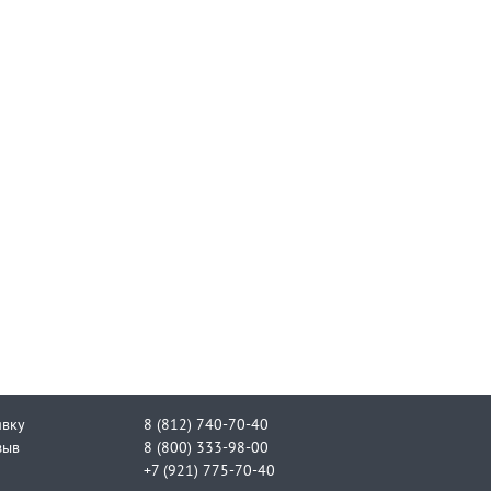
явку
8 (812) 740-70-40
зыв
8 (800) 333-98-00
+7 (921) 775-70-40