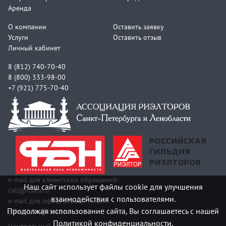
Аренда
О компании
Оставить заявку
Услуги
Оставить отзыв
Личный кабинет
8 (812) 740-70-40
8 (800) 333-98-00
+7 (921) 775-70-40
e-mail для клиентских обращений:
Наш сайт использует файлы cookie для улучшения
call@itaka.ru
взаимодействия с пользователями.
e-mail для официальных писем:
Продолжая использование сайта, Вы соглашаетесь с нашей
officeitaka@itaka.ru
Политикой конфиденциальности.
Центральный офис: