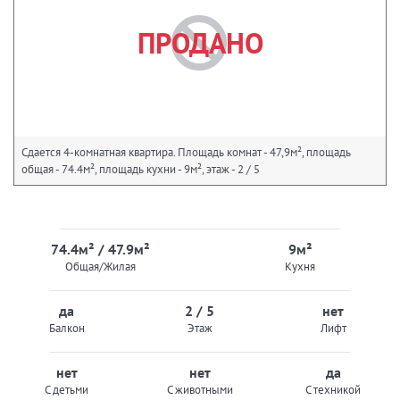
ПРОДАНО
Сдается 4-комнатная квартира. Площадь комнат - 47,9м², площадь
общая - 74.4м², площадь кухни - 9м², этаж - 2 / 5
74.4м² / 47.9м²
9м²
Общая/Жилая
Кухня
да
2 / 5
нет
Балкон
Этаж
Лифт
нет
нет
да
С детьми
С животными
С техникой