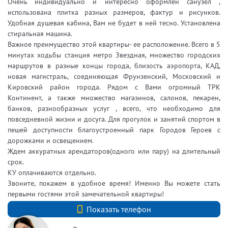
Очень индивидуально и интересно оформлен санузел ,
использована плитка разных размеров, фактур и рисунков.
Удобная душевая кабина, Вам не будет в ней тесно. Установлена
стиральная машина.
Важное преимущество этой квартиры- ее расположение. Всего в 5
минутах ходьбы станция метро Звездная, множество городских
маршрутов в разные концы города, близость аэропорта, КАД,
новая магистраль, соединяющая Фрунзенский, Московский и
Кировский район города. Рядом с Вами огромный ТРК
Континент, а также множество магазинов, салонов, пекарен,
банков, разнообразных услуг , всего, что необходимо для
повседневной жизни и досуга. Для прогулок и занятий спортом в
пешей доступности благоустроенный парк Городов Героев с
дорожками и освещением.
Ждем аккуратных арендаторов(одного или пару) на длительный
срок.
КУ оплачиваются отдельно.
Звоните, покажем в удобное время! Именно Вы можете стать
первыми гостями этой замечательной квартиры!
+7 (812) 740-70-40
Показать телефон