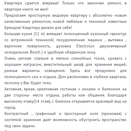
Квартира сдается впервые! Только что закончен ремонт, в
квартире никто не жил!
Предлагаем просторную видовую квартиру с абсолютно новым
качественным ремонтом, новой мебелью и техникой известных
брендов! Квартиру делали для себя!
Большая кухня (11 м) вмещает полноценный кухонный гарнитур
со встроенной техникой( посудомоечная машина , вытяжка ,
варочная поверхность, духовка Electrolux двухкамерный
холодильник Bosch ) и удобную обеденную зону.
Очень уютная спальня в мягких спокойных тонах, кровать с
хорошим матрасом, вместительный шкаф для хранения вещей,
разные варианты освещения. Здесь все продумано для
полноценного сна и отдыха. Дом расположен в глубине квартала,
поэтому у Вас будет тихо.
Активная, яркая, креативная гостиная с окнами и балконом на
две стороны- место отдыха, работы или общения. Благодаря
высокому этажу(14 этаж), с балкона открывается красивый вид на
город.
Контрастный , графичный и просторный холл (прихожая) с
системой хранения дает возможность обустроить пространство
под свои задачи.