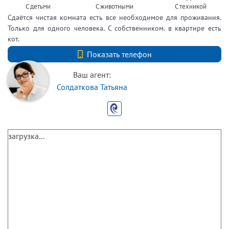
С детьми
С животными
С техникой
Сдаётся чистая комната есть все необходимое для проживания.
Только для одного человека. С собственником. в квартире есть
кот.
+7 (812) 740-70-40
Показать телефон
Ваш агент:
Солдаткова Татьяна
загрузка...