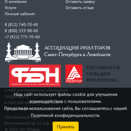
О компании
Оставить заявку
Услуги
Оставить отзыв
Личный кабинет
8 (812) 740-70-40
8 (800) 333-98-00
+7 (921) 775-70-40
e-mail для клиентских обращений:
Наш сайт использует файлы cookie для улучшения
call@itaka.ru
взаимодействия с пользователями.
e-mail для официальных писем:
Продолжая использование сайта, Вы соглашаетесь с нашей
officeitaka@itaka.ru
Политикой конфиденциальности.
Центральный офис:
Коломяжский пр. 15 кор. 2
Принять
© 2026 АН «Итака»