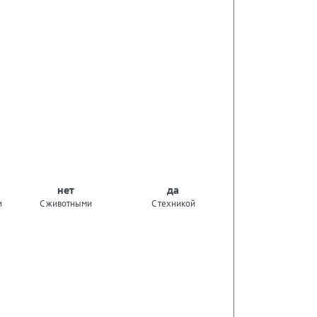
нет
да
и
С животными
С техникой