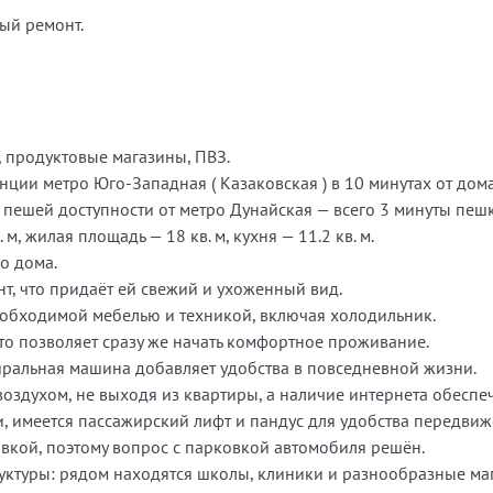
ый ремонт.
 продуктовые магазины, ПВЗ.
нции метро Юго-Западная ( Казаковская ) в 10 минутах от дома
 пешей доступности от метро Дунайская — всего 3 минуты пеш
, жилая площадь — 18 кв. м, кухня — 11.2 кв. м.
о дома.
т, что придаёт ей свежий и ухоженный вид.
еобходимой мебелью и техникой, включая холодильник.
 что позволяет сразу же начать комфортное проживание.
иральная машина добавляет удобства в повседневной жизни.
оздухом, не выходя из квартиры, а наличие интернета обеспе
 имеется пассажирский лифт и пандус для удобства передвиж
вкой, поэтому вопрос с парковкой автомобиля решён.
уктуры: рядом находятся школы, клиники и разнообразные ма