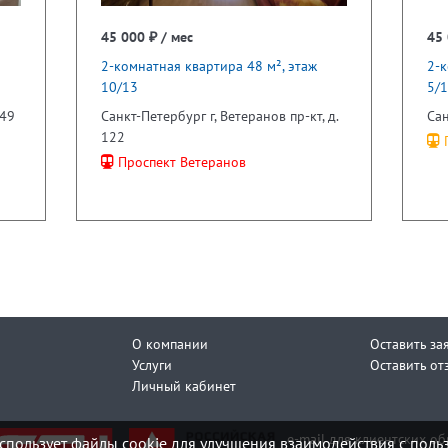
45 000 ₽ / мес
45 
2-комнатная квартира 48 м², этаж
2-к
10/13
5/
 49
Санкт-Петербург г, Ветеранов пр-кт, д.
Сан
122
П
Проспект Ветеранов
О компании
Оставить за
Услуги
Оставить от
Личный кабинет
e-mail для клиентских о
спользует файлы cookie для улучшения взаимодействия с поль