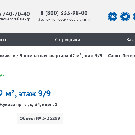
8 (800) 333-98-00
) 740-70-40
петчерский центр
Звонок по России бесплатный
исы
Сотрудники
Вак
/
3-комнатная квартира 62 м², этаж 9/9 — Санкт-Петерб
жимости
97
 м², этаж 9/9
укова пр-кт, д. 34, корп. 1
Объект № 3-35299