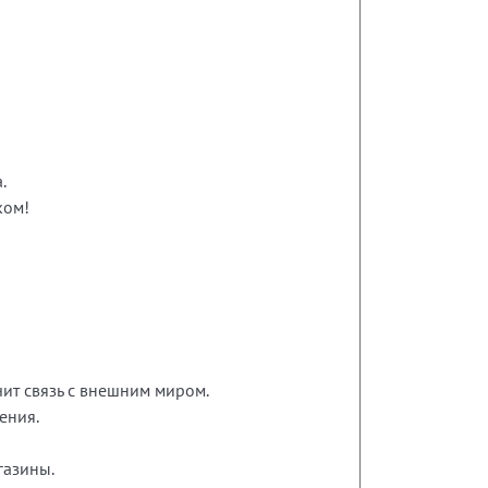
.
ком!
чит связь с внешним миром.
ения.
газины.