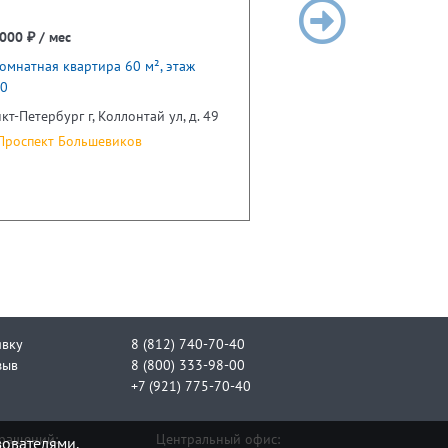
000 ₽ / мес
омнатная квартира 60 м², этаж
10
кт-Петербург г, Коллонтай ул, д. 49
роспект Большевиков
явку
8 (812) 740-70-40
зыв
8 (800) 333-98-00
+7 (921) 775-70-40
бращений:
Центральный офис:
зователями.