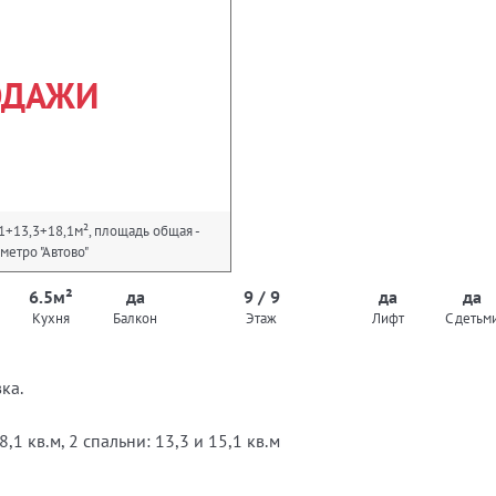
ОДАЖИ
,1+13,3+18,1м², площадь общая -
 метро "Автово"
6.5м²
да
9 / 9
да
да
Кухня
Балкон
Этаж
Лифт
С детьм
ка.
1 кв.м, 2 спальни: 13,3 и 15,1 кв.м