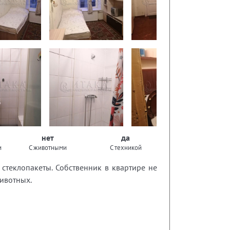
нет
да
и
С животными
С техникой
 стеклопакеты. Собственник в квартире не
ивотных.