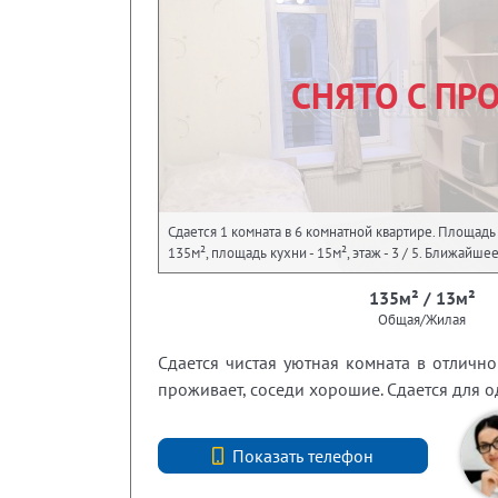
СНЯТО С ПР
Сдается 1 комната в 6 комнатной квартире. Площадь 
135м², площадь кухни - 15м², этаж - 3 / 5. Ближайш
135м² / 13м²
Общая/Жилая
Сдается чистая уютная комната в отлично
проживает, соседи хорошие. Сдается для 
+7 (812) 740-70-40
Показать телефон