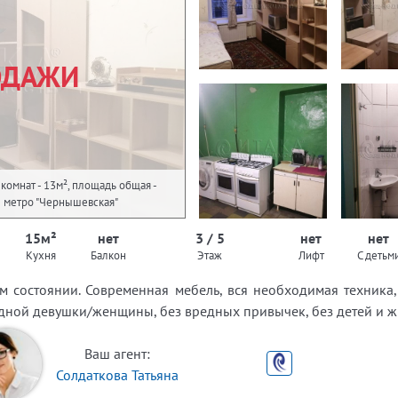
ОДАЖИ
комнат - 13м², площадь общая -
ее метро "Чернышевская"
15м²
нет
3 / 5
нет
нет
Кухня
Балкон
Этаж
Лифт
С детьм
м состоянии. Современная мебель, вся необходимая техника,
одной девушки/женщины, без вредных привычек, без детей и ж
Ваш агент:
Солдаткова Татьяна