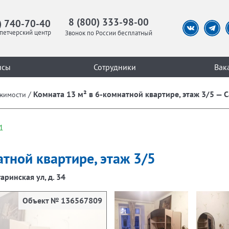
8 (800) 333-98-00
) 740-70-40
петчерский центр
Звонок по России бесплатный
исы
Сотрудники
Вак
/
Комната 13 м² в 6-комнатной квартире, этаж 3/5 — Сан
жимости
1
тной квартире, этаж 3/5
гаринская ул, д. 34
Объект № 136567809