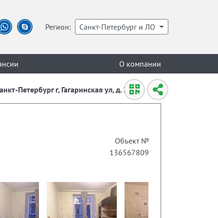
Регион:
Санкт-Петербург и ЛО
ансии
О компании
кт-Петербург г, Гагаринская ул, д. 34
Объект №
136567809