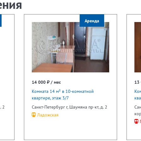
ения
Аренда
14 000 ₽ / мес
13 
Комната 14 м² в 10-комнатной
Ком
квартире, этаж 3/7
ква
. 2
Санкт-Петербург г, Шаумяна пр-кт, д. 2
Сан
кор
Ладожская
Г