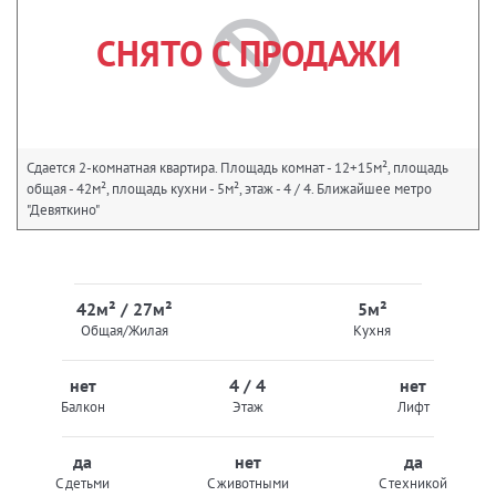
СНЯТО С ПРОДАЖИ
Сдается 2-комнатная квартира. Площадь комнат - 12+15м², площадь
общая - 42м², площадь кухни - 5м², этаж - 4 / 4. Ближайшее метро
"Девяткино"
42м² / 27м²
5м²
Общая/Жилая
Кухня
нет
4 / 4
нет
Балкон
Этаж
Лифт
да
нет
да
С детьми
С животными
С техникой