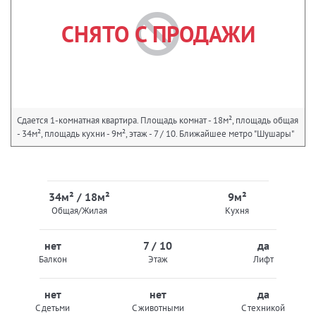
СНЯТО С ПРОДАЖИ
Сдается 1-комнатная квартира. Площадь комнат - 18м², площадь общая
- 34м², площадь кухни - 9м², этаж - 7 / 10. Ближайшее метро "Шушары"
34м² / 18м²
9м²
Общая/Жилая
Кухня
нет
7 / 10
да
Балкон
Этаж
Лифт
нет
нет
да
С детьми
С животными
С техникой