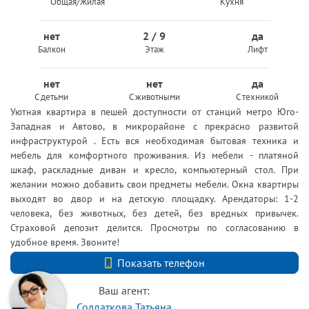
Общая/Жилая
Кухня
нет
2 / 9
да
Балкон
Этаж
Лифт
нет
нет
да
С детьми
С животными
С техникой
Уютная квартира в пешей доступности от станций метро Юго-
Западная и Автово, в микрорайоне с прекрасно развитой
инфраструктурой . Есть вся необходимая бытовая техника и
мебель для комфортного проживания. Из мебели - платяной
шкаф, раскладные диван и кресло, компьютерный стол. При
желании можно добавить свои предметы мебели. Окна квартиры
выходят во двор и на детскую площадку. Арендаторы: 1-2
человека, без животных, без детей, без вредных привычек.
Страховой депозит делится. Просмотры по согласованию в
удобное время. Звоните!
+7 (812) 740-70-40
Показать телефон
Ваш агент:
Солдаткова Татьяна