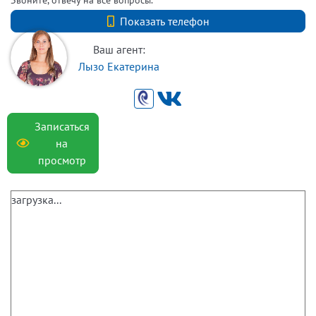
+7 (812) 740-70-40
Показать телефон
Ваш агент:
Лызо Екатерина
Записаться
на
просмотр
загрузка...