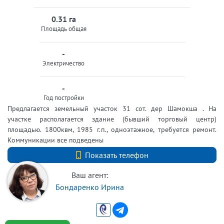
0.31 га
Площадь общая
-
Электричество
-
Год постройки
Предлагается земельный участок 31 сот. дер Шамокша . На
участке располагается здание (бывший торговый центр)
площадью. 1800квм, 1985 г.п., одноэтажное, требуется ремонт.
Коммуникации все подведены
+7 (931) 204-95-65
Показать телефон
Ваш агент:
Бондаренко Ирина