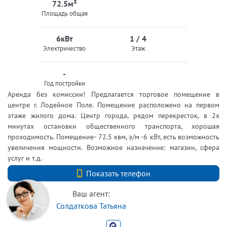
72.5м²
Площадь общая
6кВт
1 / 4
Электричество
Этаж
-
Год постройки
Аренда без комиссии! Предлагается торговое помещение в
центре г. Лодейное Поле. Помещение расположено на первом
этаже жилого дома. Центр города, рядом перекресток, в 2х
минутах остановки общественного транспорта, хорошая
проходимость. Помещение- 72.5 квм, э/м -6 кВт, есть возможность
увеличения мощности. Возможное назначение: магазин, сфера
услуг и т.д.
+7 (812) 740-70-40
Показать телефон
Ваш агент:
Солдаткова Татьяна