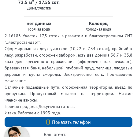
72.5 м² / 17.55 сот.
Дома/Участка
нет данных
Колодец
Горячая вода
Холодная вода
2-16183 Участок 17,5 соток в развитом и благоустроенном СНТ
"Электростандарт".
Сформирован из двух участков (10,22 и 7,34 соток), крайний к
лесу, разработан, огорожен забором, есть два домика 38,7 и 33,8
кв.м для временного проживания (оформлены как нежилые),
бревенчатая баня, небольшой глубокий пруд, теплица, плодовые
деревья и кусты смороды. Электричество есть. Произведено
межевание.
Отличные подъездные пути, огороженная территория, въезд по
пропускам. Продуктовый магазин на территории. Низкие
членские взносы.
Прямая продажа. Документы готовы.
Итака. Работаем с 1993 года.
+7 (812) 740-70-40
Показать телефон
Ваш агент: