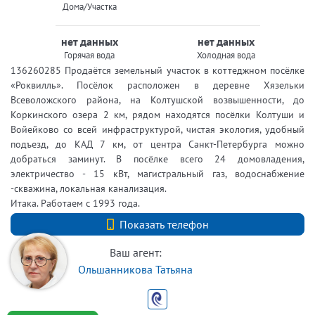
Дома/Участка
нет данных
нет данных
Горячая вода
Холодная вода
136260285 Продаётся земельный участок в коттеджном посёлке
«Роквилль». Посёлок расположен в деревне Хязельки
Всеволожского района, на Колтушской возвышенности, до
Коркинского озера 2 км, рядом находятся посёлки Колтуши и
Войейково со всей инфраструктурой, чистая экология, удобный
подъезд, до КАД 7 км, от центра Санкт-Петербурга можно
добраться заминут. В посёлке всего 24 домовладения,
электричество - 15 кВт, магистральный газ, водоснабжение
-скважина, локальная канализация.
Итака. Работаем с 1993 года.
+7 (812) 740-70-40
Показать телефон
Ваш агент:
Ольшанникова Татьяна