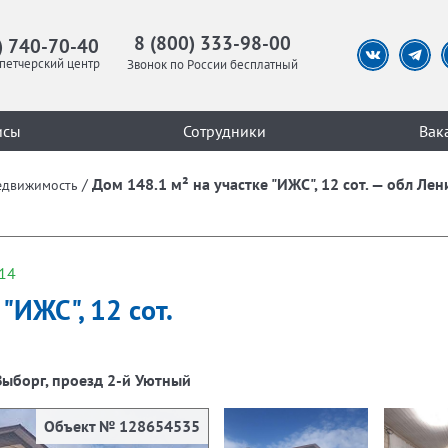
8 (800) 333-98-00
) 740-70-40
петчерский центр
Звонок по России бесплатный
исы
Сотрудники
Вак
/
Дом 148.1 м² на участке "ИЖС", 12 сот. — обл Лен
едвижимость
14
"ИЖС", 12 сот.
 Выборг, проезд 2-й Уютный
Объект № 128654535