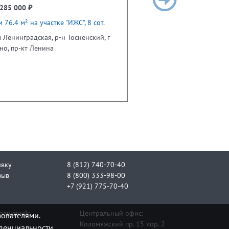
285 000 ₽
 76.4 м² на участке "ИЖС", 8 сот.
 Ленинградская, р-н Тосненский, г
но, пр-кт Ленина
явку
8 (812) 740-70-40
зыв
8 (800) 333-98-00
+7 (921) 775-70-40
бращений:
Центральный офис:
зователями.
Коломяжский пр. 15 кор. 2
денциальности.