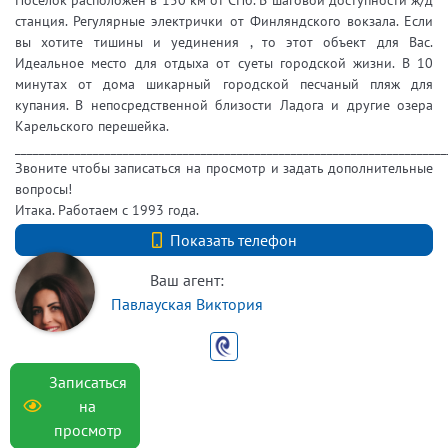
станция. Регулярные электрички от Финляндского вокзала. Если
вы хотите тишины и уединения , то этот объект для Вас.
Идеальное место для отдыха от суеты городской жизни. В 10
минутах от дома шикарный городской песчаный пляж для
купания. В непосредственной близости Ладога и другие озера
Карельского перешейка.
________________________________________________________________________
Звоните чтобы записаться на просмотр и задать дополнительные
вопросы!
Итака. Работаем с 1993 года.
+7 (812) 740-70-40
Показать телефон
Ваш агент:
Павлауская Виктория
Записаться
на
просмотр