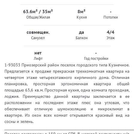
63.6м² / 35м²
8м²
-
Общая/Жилая
Кухня
Потолки
совмещен.
да
4/4
Санузел
Балкон
Этаж
нет
-
Лифт
Год постройки
1-93033 Приозерский район поселок городского типа Кузнечное.
Предлагается к продаже прекрасная трехкомнатная квартира на
четвертом этаже четырехэтажного кирпичного дома. Отличная
планировка, просторная эргономичная квартира общей
площадью 63,6 кв.м. Просторная кухня, одна комната проходная,
лоджия. Преимущество данной квартиры заключается в ее
расположении на последнем этаже плюс она угловая, что
обеспечивает отличную шумоизоляцию и микроклимат в
квартире. Из окон всех комнат открывается красивый вид на
сосны и зелень.
________________________________________________________________________
Поселок расположен в 150 км от СПб. В шаговой доступности ж/д