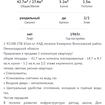
42.7м² / 27.4м²
5.2м²
2.5м
Общая/Жилая
Кухня
Потолки
раздельный
да
2/2
Санузел
Балкон
Этаж
нет
1965г.
Лифт
Год постройки
1-92288 СПб 65км от КАД, поселок Кикерино Волосовский район
Ленинградской области
Предлагаем к продаже 2 комнатную квартиру!
общая площадь – 42.7 кв.м, комнаты изолированные - 18.7 и 8.7
кв.м, кухня – 5.2 кв.м, на 2/2 этаже кирпичного дома;
теплая, светлая, уютная квартира:
• Стеклопакеты;
• Установлены счетчики на воду, газ
• Входная дверь – металлическая;
• Центральные удобства: отопление, холодная и горячая вода,
газ;
Чистая парадная
В поселке развитая инфраструктура: детсад, школа, Дом