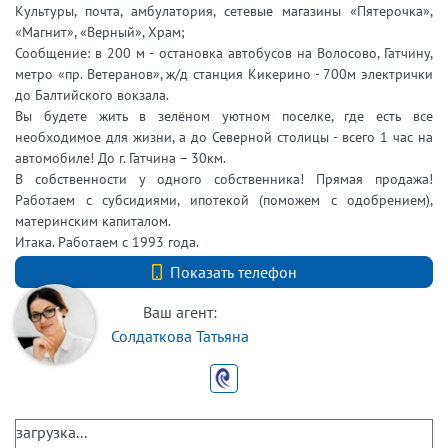
Культуры, почта, амбулатория, сетевые магазины «Пятерочка»,
«Магнит», «Верный», Храм;
Сообщение: в 200 м - остановка автобусов на Волосово, Гатчину,
метро «пр. Ветеранов», ж/д станция Кикерино - 700м электрички
до Балтийского вокзала.
Вы будете жить в зелёном уютном поселке, где есть все
необходимое для жизни, а до Северной столицы - всего 1 час на
автомобиле! До г. Гатчина – 30км.
В собственности у одного собственника! Прямая продажа!
Работаем с субсидиями, ипотекой (поможем с одобрением),
материнским капиталом.
Итака. Работаем с 1993 года.
+7 (812) 740-70-40
Показать телефон
Ваш агент:
Солдаткова Татьяна
загрузка...